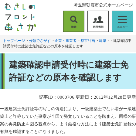
ペ
メ
埼玉県朝霞市公式ホームページ
ー
ニ
ジ
ュ
の
ー
検
利
メ
先
を
索
用
ニ
頭
飛
者
ュ
トップページ
>
分類でさがす
>
企業・事業者
>
都市計画
>
建築
>
>
建築確認申
で
ば
請受付時に建築士免許証などの原本を確認します
別
ー
す
し
。
て
本
本
建築確認申請受付時に建築士免
文
文
へ
許証などの原本を確認します
記事ID：0060706
更新日：2012年12月28日更新
一級建築士免許証等の写しの偽造により、一級建築士でない者が一級建
築士と詐称していた事案が全国で発覚していることを踏まえ、同様の事
案の再発防止を図る観点から、より厳格な方法により建築士免許登録の
有無を確認することになりました。