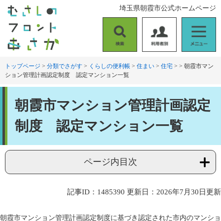
ペ
メ
埼玉県朝霞市公式ホームページ
ー
ニ
ジ
ュ
の
ー
検
利
メ
先
を
索
用
ニ
頭
飛
者
ュ
トップページ
>
分類でさがす
>
くらしの便利帳
>
住まい
>
住宅
>
>
朝霞市マン
で
ば
ション管理計画認定制度 認定マンション一覧
別
ー
す
し
。
て
本
本
朝霞市マンション管理計画認定
文
文
へ
制度 認定マンション一覧
ページ内目次
記事ID：1485390
更新日：2026年7月30日更新
朝霞市マンション管理計画認定制度に基づき認定された市内のマンショ