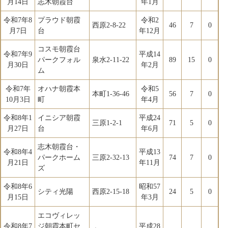
月14日
志木朝霞台
年1月
令和7年8
プラウド朝霞
令和2
西原2-8-22
46
7
0
月7日
台
年12月
コスモ朝霞台
令和7年9
平成14
パークフォル
泉水2-11-22
89
15
0
月30日
年2月
ム
令和7年
オハナ朝霞本
令和5
本町1-36-46
56
7
0
10月3日
町
年4月
令和8年1
イニシア朝霞
平成24
三原1-2-1
71
5
0
月27日
台
年6月
志木朝霞台・
令和8年4
平成13
パークホーム
三原2-32-13
74
7
0
月21日
年11月
ズ
令和8年6
昭和57
シティ光陽
西原2-15-18
24
5
0
月15日
年3月
エコヴィレッ
令和8年7
ジ朝霞本町セ
平成28