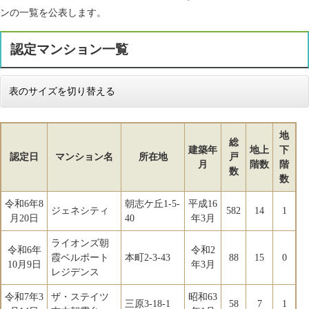
ンの一覧を公表します。
認定マンション一覧
表のサイズを切り替える
地
総
建築年
地上
下
認定日
マンション名
所在地
戸
月
階数
階
数
数
令和6年8
朝志ケ丘1-5-
平成16
ジェネシティ
582
14
1
月20日
40
年3月
ライオンズ朝
令和6年
令和2
霞ベルポート
本町2-3-43
88
15
0
10月9日
年3月
レジデンス
令和7年3
ザ・ステイツ
昭和63
三原3-18-1
58
7
1