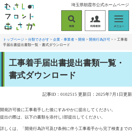
ペ
メ
埼玉県朝霞市公式ホームページ
ー
ニ
ジ
ュ
の
ー
検
利
メ
先
を
索
用
ニ
頭
飛
者
ュ
トップページ
>
分類でさがす
>
企業・事業者
>
開発
>
開発行為許可
>
>
工事着
で
ば
手届出書提出書類一覧・書式ダウンロード
別
ー
す
し
。
て
本
本
工事着手届出書提出書類一覧・
文
文
へ
書式ダウンロード
記事ID：0102515
更新日：2025年7月1日更新
開発許可後に工事着手した後にすみやかに提出してください。
提出の際は、以下の書類を添付し1部提出してください。
詳しくは、「開発行為許可及び条例に伴う工事着手から完了検査までの