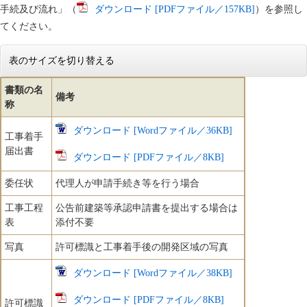
手続及び流れ」（
ダウンロード [PDFファイル／157KB]
）を参照し
てください。
表のサイズを切り替える
書類の名
備考
称
ダウンロード [Wordファイル／36KB]
工事着手
届出書
ダウンロード [PDFファイル／8KB]
委任状
代理人が申請手続き等を行う場合
工事工程
公告前建築等承認申請書を提出する場合は
表
添付不要
写真
許可標識と工事着手後の開発区域の写真
ダウンロード [Wordファイル／38KB]
ダウンロード [PDFファイル／8KB]
許可標識