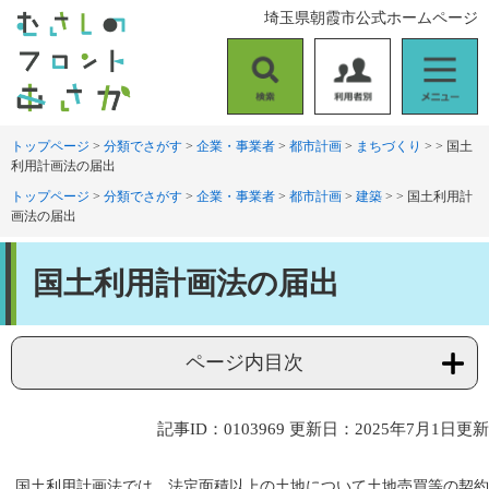
ペ
メ
埼玉県朝霞市公式ホームページ
ー
ニ
ジ
ュ
の
ー
検
利
メ
先
を
索
用
ニ
頭
飛
者
ュ
トップページ
>
分類でさがす
>
企業・事業者
>
都市計画
>
まちづくり
>
>
国土
で
ば
利用計画法の届出
別
ー
す
し
。
て
トップページ
>
分類でさがす
>
企業・事業者
>
都市計画
>
建築
>
>
国土利用計
画法の届出
本
文
本
へ
国土利用計画法の届出
文
ページ内目次
記事ID：0103969
更新日：2025年7月1日更新
国土利用計画法では、法定面積以上の土地について土地売買等の契約