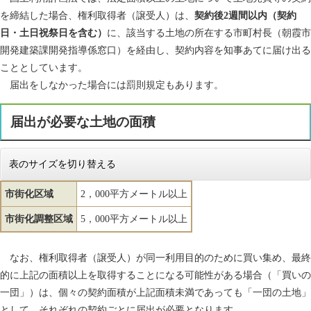
を締結した場合、権利取得者（譲受人）は、
契約後2週間以内（契約
日・土日祝祭日を含む）
に、該当する土地の所在する市町村長（朝霞市
開発建築課開発指導係窓口）を経由し、契約内容を知事あてに届け出る
こととしています。
届出をしなかった場合には罰則規定もあります。
届出が必要な土地の面積
表のサイズを切り替える
市街化区域
2，000平方メートル以上
市街化調整区域
5，000平方メートル以上
なお、権利取得者（譲受人）が同一利用目的のために買い集め、最終
的に上記の面積以上を取得することになる可能性がある場合（「買いの
一団」）は、個々の契約面積が上記面積未満であっても「一団の土地」
として、それぞれの契約ごとに届出が必要となります。