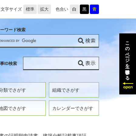
文字サイズ
標準
拡大
色合い
白
黒
青
ーワード検索
このページを一時保存する
事ID検索
分類でさがす
組織でさがす
地図でさがす
カレンダーでさがす
書の証明願申請書、建築台帳記載事項証