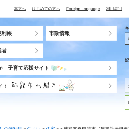
本文へ
はじめての方へ
Foreign Language
利用者別
キ
便利帳
市政情報
業者
記
か 子育て応援サイト
しの便利帳
>
住まい
>
住宅
>
>
建築関係申請書（建築計画概要