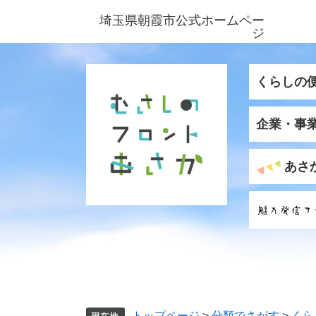
ペ
メ
埼玉県朝霞市公式ホームペー
ー
ニ
ジ
ジ
ュ
の
ー
先
を
くらしの
頭
飛
で
ば
企業・事
す
し
。
て
本
あさ
文
へ
トップページ
>
分類でさがす
>
くら