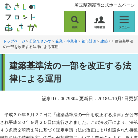
ペ
メ
埼玉県朝霞市公式ホームページ
ー
ニ
ジ
ュ
の
ー
検
利
メ
先
を
索
用
ニ
頭
飛
者
ュ
トップページ
>
分類でさがす
>
企業・事業者
>
都市計画
>
建築
>
>
建築基準法
で
ば
の一部を改正する法律による運用
別
ー
す
し
。
て
本
本
建築基準法の一部を改正する法
文
文
へ
律による運用
記事ID：0079804
更新日：2018年10月1日更新
平成３０年６月２７日に「建築基準法の一部を改正する法律」が公布
され平成３０年９月２５日に施行されました。この法改正により、法第
４３条第２項第１号に基づく認定申請（法の改正により創設された接道
規制免除の特例認定）の受付が朝霞市においても開始されます。必ず事