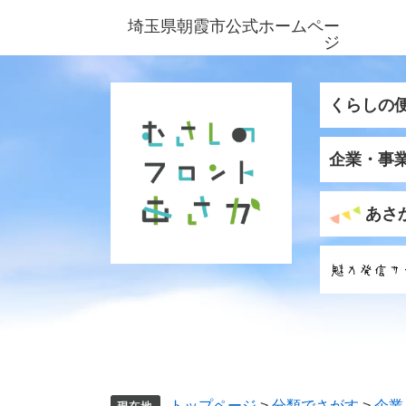
ペ
メ
埼玉県朝霞市公式ホームペー
ー
ニ
ジ
ジ
ュ
の
ー
先
を
くらしの
頭
飛
で
ば
企業・事
す
し
。
て
本
あさ
文
へ
トップページ
>
分類でさがす
>
企業