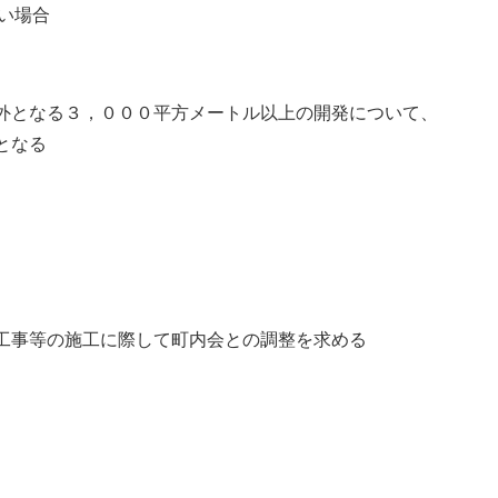
い場合
外となる３，０００平方メートル以上の開発について、
となる
工事等の施工に際して町内会との調整を求める