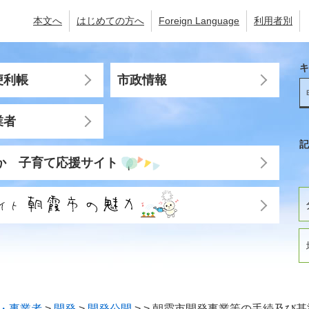
本文へ
はじめての方へ
Foreign Language
利用者別
キ
便利帳
市政情報
業者
記
か 子育て応援サイト
・事業者
>
開発
>
開発公開
>
>
朝霞市開発事業等の手続及び基