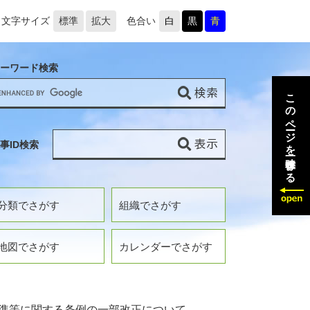
文字サイズ
標準
拡大
色合い
白
黒
青
ーワード検索
このページを一時保存する
事ID検索
分類でさがす
組織でさがす
地図でさがす
カレンダーでさがす
準等に関する条例の一部改正について