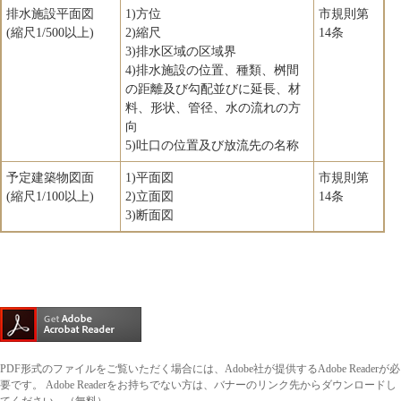
排水施設平面図
1)方位
市規則第
(縮尺1/500以上)
2)縮尺
14条
3)排水区域の区域界
4)排水施設の位置、種類、桝間
の距離及び勾配並びに延長、材
料、形状、管径、水の流れの方
向
5)吐口の位置及び放流先の名称
予定建築物図面
1)平面図
市規則第
(縮尺1/100以上)
2)立面図
14条
3)断面図
PDF形式のファイルをご覧いただく場合には、Adobe社が提供するAdobe Readerが必
要です。
Adobe Readerをお持ちでない方は、バナーのリンク先からダウンロードし
てください。（無料）