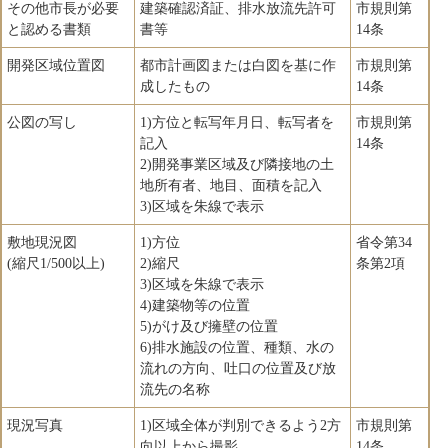
その他市長が必要
建築確認済証、排水放流先許可
市規則第
と認める書類
書等
14条
開発区域位置図
都市計画図または白図を基に作
市規則第
成したもの
14条
公図の写し
1)方位と転写年月日、転写者を
市規則第
記入
14条
2)開発事業区域及び隣接地の土
地所有者、地目、面積を記入
3)区域を朱線で表示
敷地現況図
1)方位
省令第34
(縮尺1/500以上)
2)縮尺
条第2項
3)区域を朱線で表示
4)建築物等の位置
5)がけ及び擁壁の位置
6)排水施設の位置、種類、水の
流れの方向、吐口の位置及び放
流先の名称
現況写真
1)区域全体が判別できるよう2方
市規則第
向以上から撮影
14条