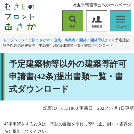
ペ
メ
埼玉県朝霞市公式ホームページ
ー
ニ
ジ
ュ
の
ー
検
利
メ
先
を
索
用
ニ
頭
飛
者
ュ
トップページ
>
分類でさがす
>
企業・事業者
>
開発
>
開発手続き
>
>
予定建築
で
ば
物等以外の建築等許可申請書(42条)提出書類一覧・書式ダウンロード
別
ー
す
し
。
て
本
本
予定建築物等以外の建築等許可
文
文
へ
申請書(42条)提出書類一覧・書
式ダウンロード
記事ID：0131800
更新日：2025年7月1日更新
42条申請をするときは、下記の書類を添付し2部（正、副）＋各課分
（※）提出してください。