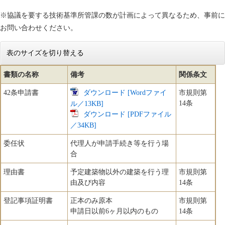
※協議を要する技術基準所管課の数が計画によって異なるため、事前に
お問い合わせください。
表のサイズを切り替える
書類の名称
備考
関係条文
42条申請書
ダウンロード [Wordファイ
市規則第
14条
ル／13KB]
ダウンロード [PDFファイル
／34KB]
委任状
代理人が申請手続き等を行う場
合
理由書
予定建築物以外の建築を行う理
市規則第
由及び内容
14条
登記事項証明書
正本のみ原本
市規則第
申請日以前6ヶ月以内のもの
14条