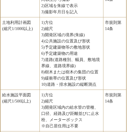
2)区域を朱線で表示
3)撮影年月日を記入
土地利用計画図
1)方位
市規則第
(縮尺1/1000以上)
2)縮尺
14条
3)開発区域の境界(朱線)
4)公共施設の位置及び形状
5)予定建築物等の敷地形状
6)予定建築物の用途
7)道路(道路種別、幅員、敷地境
界線、道路境界線)
8)樹木または樹木の集団の位置
9)緩衝帯の位置及び形状
10)道路・排水施設の縦断測点
給水施設平面図
1)方位
市規則第
(縮尺1/500以上)
2)縮尺
14条
3)開発区域内の給水管の管種、
口径、経路及び距離並びに止水
栓、メーターボックス
※自己居住用は不要