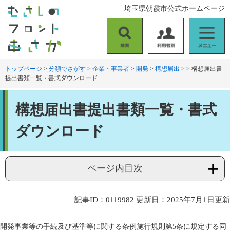
ペ
メ
埼玉県朝霞市公式ホームページ
ー
ニ
ジ
ュ
の
ー
検
利
メ
先
を
索
用
ニ
頭
飛
者
ュ
トップページ
>
分類でさがす
>
企業・事業者
>
開発
>
構想届出
>
>
構想届出書
で
ば
提出書類一覧・書式ダウンロード
別
ー
す
し
。
て
本
本
構想届出書提出書類一覧・書式
文
文
へ
ダウンロード
ページ内目次
記事ID：0119982
更新日：2025年7月1日更新
開発事業等の手続及び基準等に関する条例施行規則第5条に規定する同