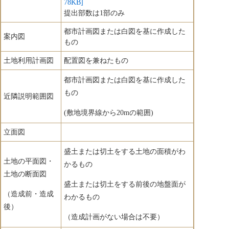
78KB]
提出部数は1部のみ
都市計画図または白図を基に作成した
案内図
もの
土地利用計画図
配置図を兼ねたもの
都市計画図または白図を基に作成した
もの
近隣説明範囲図
(敷地境界線から20mの範囲)
立面図
盛土または切土をする土地の面積がわ
土地の平面図・
かるもの
土地の断面図
盛土または切土をする前後の地盤面が
（造成前・造成
わかるもの
後）
（造成計画がない場合は不要）