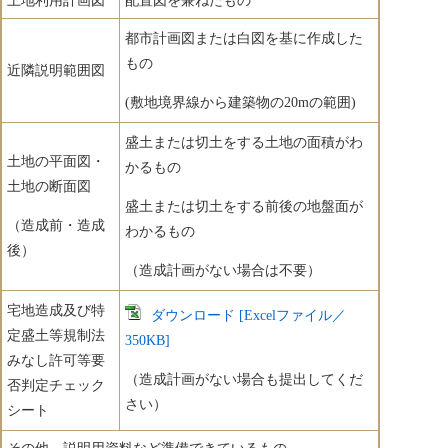
土地利用計画図
配置図を兼ねたもの
都市計画図または白図を基に作成した
もの
近隣説明範囲図
(敷地境界線から建築物の20mの範囲)
盛土または切土をする土地の面積がわ
土地の平面図・
かるもの
土地の断面図
盛土または切土をする前後の地盤面が
（造成前・造成
わかるもの
後）
（造成計画がない場合は不要）
宅地造成及び特
ダウンロード [Excelファイル／
定盛土等規制法
350KB]
みなし許可等要
（造成計画がない場合も提出してくだ
否判定チェック
さい）
シート