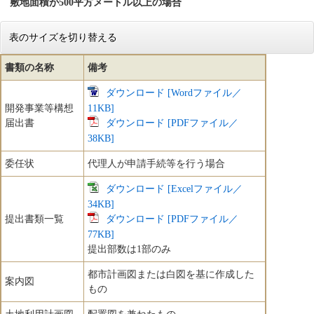
敷地面積が500平方メートル以上の場合
表のサイズを切り替える
書類の名称
備考
ダウンロード [Wordファイル／
開発事業等構想
11KB]
届出書
ダウンロード [PDFファイル／
38KB]
委任状
代理人が申請手続等を行う場合
ダウンロード [Excelファイル／
34KB]
提出書類一覧
ダウンロード [PDFファイル／
77KB]
提出部数は1部のみ
都市計画図または白図を基に作成した
案内図
もの