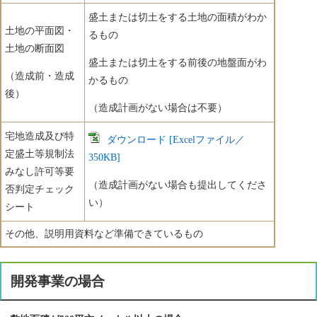
盛土または切土をする土地の面積がわか
土地の平面図・
るもの
土地の断面図
盛土または切土をする前後の地盤面がわ
（造成前・造成
かるもの
後）
（造成計画がない場合は不要）
宅地造成及び特
ダウンロード [Excelファイル／
定盛土等規制法
350KB]
みなし許可等要
（造成計画がない場合も提出してくださ
否判定チェック
い）
シート
その他、説明用資料など準備できているもの
開発事業の場合