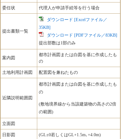
委任状
代理人が申請手続等を行う場合
ダウンロード [Excelファイル／
35KB]
提出書類一覧
ダウンロード [PDFファイル／83KB]
提出部数は1部のみ
都市計画図または白図を基に作成したも
案内図
の
土地利用計画図
配置図を兼ねたもの
都市計画図または白図を基に作成したも
の
近隣説明範囲図
(敷地境界線から当該建築物の高さの2倍
の範囲)
立面図
日影図
(GL±0若しくはGL+1.5m､+4.0m)