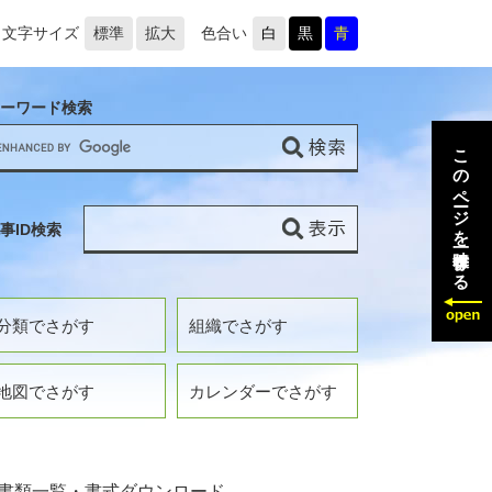
文字サイズ
標準
拡大
色合い
白
黒
青
ーワード検索
このページを一時保存する
事ID検索
分類でさがす
組織でさがす
地図でさがす
カレンダーでさがす
書類一覧・書式ダウンロード