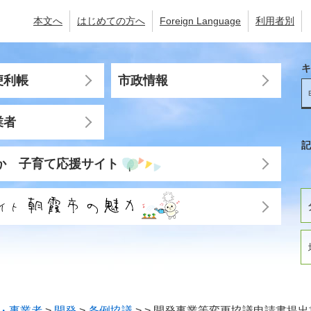
本文へ
はじめての方へ
Foreign Language
利用者別
キ
便利帳
市政情報
業者
記
か 子育て応援サイト
・事業者
>
開発
>
条例協議
>
>
開発事業等変更協議申請書提出