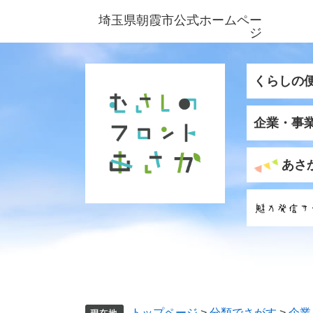
ペ
メ
埼玉県朝霞市公式ホームペー
ー
ニ
ジ
ジ
ュ
の
ー
先
を
くらしの
頭
飛
で
ば
企業・事
す
し
。
て
本
あさ
文
へ
トップページ
>
分類でさがす
>
企業