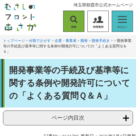
ペ
メ
埼玉県朝霞市公式ホームページ
ー
ニ
ジ
ュ
の
ー
検
利
メ
先
を
索
用
ニ
頭
飛
者
ュ
トップページ
>
分類でさがす
>
企業・事業者
>
開発
>
開発手続き
>
>
開発事業
で
ば
等の手続及び基準等に関する条例や開発許可についての「よくある質問Ｑ＆
別
ー
す
し
Ａ」
。
て
本
本
文
開発事業等の手続及び基準等に
文
へ
関する条例や開発許可について
の「よくある質問Ｑ＆Ａ」
ページ内目次