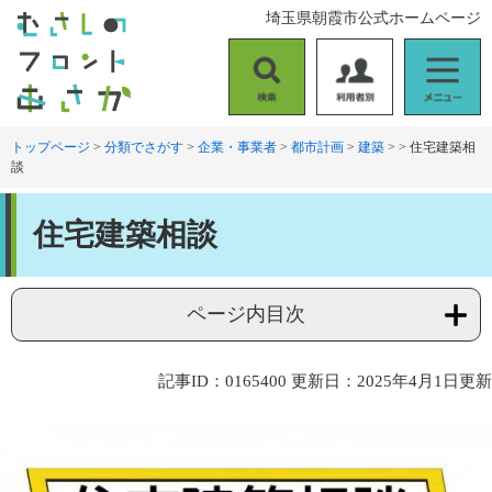
ペ
メ
埼玉県朝霞市公式ホームページ
ー
ニ
ジ
ュ
の
ー
検
利
メ
先
を
索
用
ニ
頭
飛
者
ュ
トップページ
>
分類でさがす
>
企業・事業者
>
都市計画
>
建築
>
>
住宅建築相
で
ば
談
別
ー
す
し
。
て
本
本
住宅建築相談
文
文
へ
ページ内目次
記事ID：0165400
更新日：2025年4月1日更新