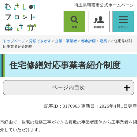
ペ
メ
埼玉県朝霞市公式ホームページ
ー
ニ
ジ
ュ
の
ー
検
利
メ
先
を
索
用
ニ
頭
飛
者
ュ
トップページ
>
分類でさがす
>
企業・事業者
>
都市計画
>
建築
>
>
住宅修繕対
で
ば
応事業者紹介制度
別
ー
す
し
。
て
本
本
住宅修繕対応事業者紹介制度
文
文
へ
ページ内目次
記事ID：0176963
更新日：2026年4月1日更新
市経由で、住宅の修繕工事ができる複数の事業者団体から工事業者を紹
介していただけます。