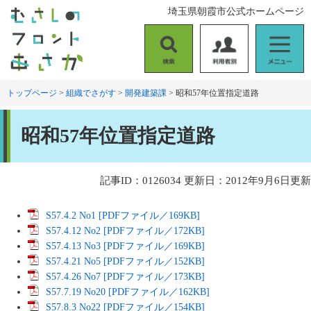
ペ
メ
埼玉県朝霞市公式ホームページ
ー
ニ
ジ
ュ
の
ー
検
利
メ
先
を
索
用
ニ
頭
飛
者
ュ
トップページ
>
組織でさがす
>
開発建築課
>
昭和57年位置指定道路
で
ば
別
ー
す
し
本
。
て
昭和57年位置指定道路
文
本
文
へ
記事ID：0126034
更新日：2012年9月6日更新
S57.4.2 No1 [PDFファイル／169KB]
S57.4.12 No2 [PDFファイル／172KB]
S57.4.13 No3 [PDFファイル／169KB]
S57.4.21 No5 [PDFファイル／152KB]
S57.4.26 No7 [PDFファイル／173KB]
S57.7.19 No20 [PDFファイル／162KB]
S57.8.3 No22 [PDFファイル／154KB]