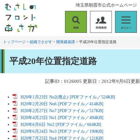
ペ
メ
埼玉県朝霞市公式ホームページ
ー
ニ
ジ
ュ
の
ー
検
利
メ
先
を
索
用
ニ
頭
飛
者
ュ
トップページ
>
組織でさがす
>
開発建築課
>
平成20年位置指定道路
で
ば
別
ー
す
し
本
。
て
平成20年位置指定道路
文
本
文
へ
記事ID：0126005
更新日：2012年9月6日更新
H20年1月23日 No2(廃止) [PDFファイル／524KB]
H20年2月20日 No6 [PDFファイル／414KB]
H20年2月27日 No7 [PDFファイル／517KB]
H20年4月23日 No1 [PDFファイル／494KB]
H20年6月6日 No2 [PDFファイル／664KB]
H20年6月24日 No3 [PDFファイル／190KB]
H20年7月25日 No4 [PDFファイル／121KB]