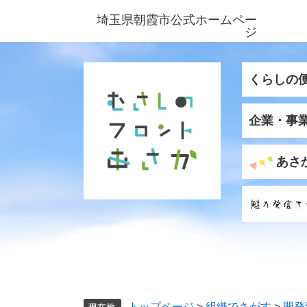
ペ
メ
埼玉県朝霞市公式ホームペー
ー
ニ
ジ
ジ
ュ
の
ー
先
を
くらしの
頭
飛
で
ば
企業・事
す
し
。
て
本
あさ
文
へ
トップページ
>
組織でさがす
>
開発