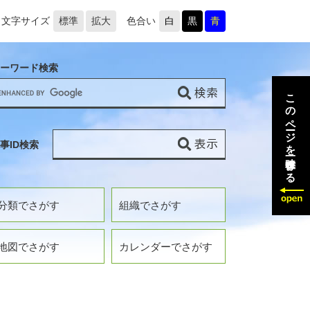
文字サイズ
標準
拡大
色合い
白
黒
青
ーワード検索
このページを一時保存する
事ID検索
分類でさがす
組織でさがす
地図でさがす
カレンダーでさがす