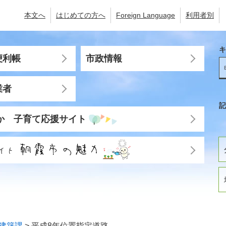
本文へ
はじめての方へ
Foreign Language
利用者別
キ
便利帳
市政情報
業者
記
か 子育て応援サイト
建築課
>
平成8年位置指定道路