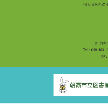
個人情報の取
開庁時
Tel：048-46
市役