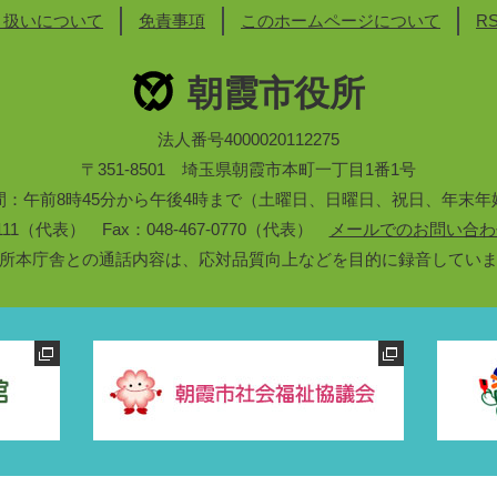
り扱いについて
免責事項
このホームページについて
R
朝霞市役所
法人番号4000020112275
〒351-8501 埼玉県朝霞市本町一丁目1番1号
間：午前8時45分から午後4時まで（土曜日、日曜日、祝日、年末年
3-1111（代表） Fax：048-467-0770（代表）
メールでのお問い合わ
所本庁舎との通話内容は、応対品質向上などを目的に録音してい