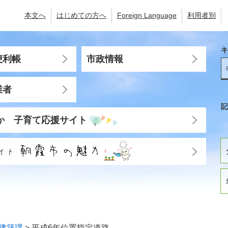
本文へ
はじめての方へ
Foreign Language
利用者別
キ
便利帳
市政情報
業者
記
か 子育て応援サイト
建築課
>
平成6年位置指定道路