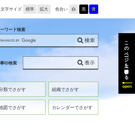
文字サイズ
標準
拡大
色合い
白
黒
青
ーワード検索
このページを一時保存する
事ID検索
分類でさがす
組織でさがす
地図でさがす
カレンダーでさがす