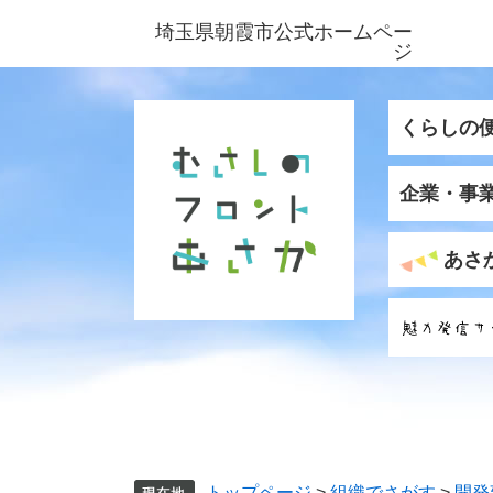
ペ
メ
埼玉県朝霞市公式ホームペー
ー
ニ
ジ
ジ
ュ
の
ー
先
を
くらしの
頭
飛
で
ば
企業・事
す
し
。
て
本
あさ
文
へ
トップページ
>
組織でさがす
>
開発