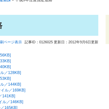
路
刷ページ表示
記事ID：0126025
更新日：2012年9月6日更新
56KB]
33KB]
40KB]
ル／128KB]
53KB]
ル／144KB]
ァイル／169KB]
141KB]
イル／146KB]
／165KB]