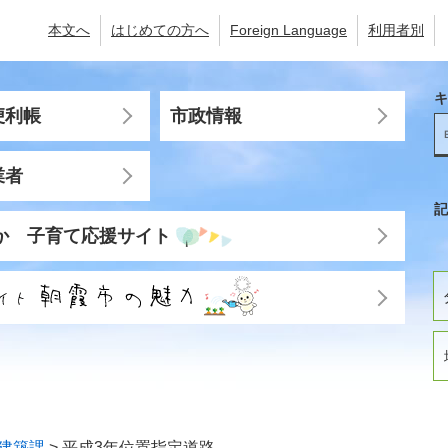
本文へ
はじめての方へ
Foreign Language
利用者別
キ
便利帳
市政情報
業者
記
か 子育て応援サイト
建築課
>
平成3年位置指定道路