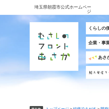
ペ
メ
埼玉県朝霞市公式ホームペー
ー
ニ
ジ
ジ
ュ
の
ー
先
を
くらしの
頭
飛
で
ば
企業・事
す
し
。
て
本
あさ
文
へ
トップページ
>
組織でさがす
>
開発