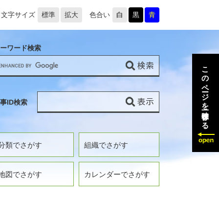
文字サイズ
標準
拡大
色合い
白
黒
青
ーワード検索
このページを一時保存する
事ID検索
分類でさがす
組織でさがす
地図でさがす
カレンダーでさがす