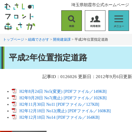
ペ
メ
埼玉県朝霞市公式ホームページ
ー
ニ
ジ
ュ
の
ー
検
利
メ
先
を
索
用
ニ
頭
飛
者
ュ
トップページ
>
組織でさがす
>
開発建築課
>
平成2年位置指定道路
で
ば
別
ー
す
し
本
。
て
平成2年位置指定道路
文
本
文
へ
記事ID：0126026
更新日：2012年9月6日更新
H2年8月24日 No5(変更) [PDFファイル／149KB]
H2年9月28日 No7(廃止) [PDFファイル／102KB]
H2年11月30日 No11 [PDFファイル／127KB]
H2年12月18日 No12(廃止) [PDFファイル／160KB]
H2年12月18日 No14 [PDFファイル／164KB]