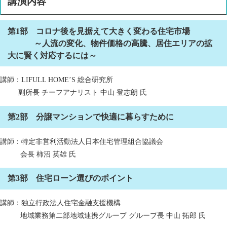
講演内容
第1部 コロナ後を見据えて大きく変わる住宅市場
​​​​ ～人流の変化、物件価格の高騰、居住エリアの拡
大に賢く対応するには～​
講師：LIFULL HOME’S 総合研究所
副所長 チーフアナリスト 中山 登志朗 氏
第2部 分譲マンションで快適に暮らすために
講師：特定非営利活動法人日本住宅管理組合協議会
会長 柿沼 英雄
氏
第3部 住宅ローン選びのポイント
講師：独立行政法人住宅金融支援機構
地域業務第二部地域連携グループ グループ長 中山 拓郎 氏