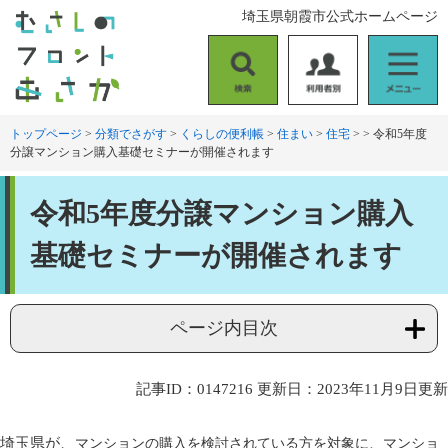
ペ
メ
埼玉県朝霞市公式ホームページ
ー
ニ
ジ
ュ
の
ー
検
利
メ
先
を
索
用
ニ
頭
飛
者
ュ
トップページ
>
分類でさがす
>
くらしの便利帳
>
住まい
>
住宅
>
>
令和5年度
で
ば
分譲マンション購入基礎セミナーが開催されます
別
ー
す
し
。
て
本
本
令和5年度分譲マンション購入
文
文
へ
基礎セミナーが開催されます
ページ内目次
記事ID：0147216
更新日：2023年11月9日更新
埼玉県が、
マンションの購入を検討されている方を対象に、マンショ