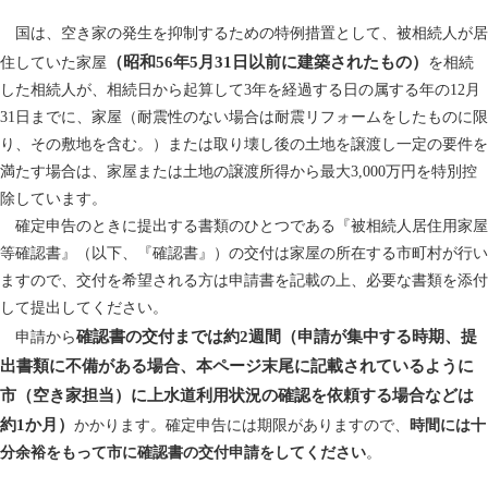
国は、空き家の発生を抑制するための特例措置として、被相続人が居
（昭和56年5月31日以前に建築されたもの）
住していた家屋
を相続
した相続人が、相続日から起算して3年を経過する日の属する年の12月
31日までに、家屋（耐震性のない場合は耐震リフォームをしたものに限
り、その敷地を含む。）または取り壊し後の土地を譲渡し一定の要件を
満たす場合は、家屋または土地の譲渡所得から最大3,000万円を特別控
除しています。
確定申告のときに提出する書類のひとつである『被相続人居住用家屋
等確認書』（以下、『確認書』）の交付は家屋の所在する市町村が行い
ますので、交付を希望される方は申請書を記載の上、必要な書類を添付
して提出してください。
確認書の交付までは約2週間（申請が集中する時期、提
申請から
出書類に不備がある場合、本ページ末尾に記載されているように
市（空き家担当）に上水道利用状況の確認を依頼する場合などは
約1か月）
かかります。確定申告には期限がありますので、
時間には十
分余裕をもって市に確認書の交付申請をしてください
。