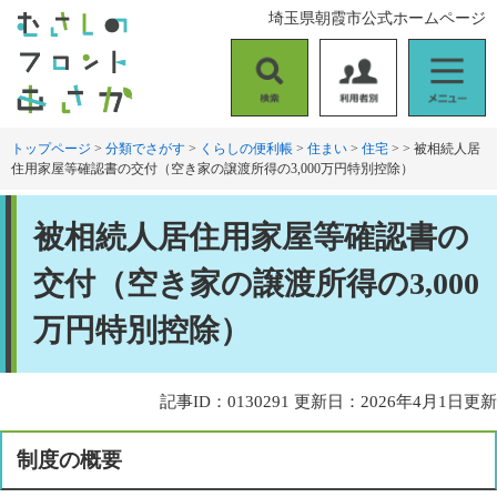
ペ
メ
埼玉県朝霞市公式ホームページ
ー
ニ
ジ
ュ
の
ー
検
利
メ
先
を
索
用
ニ
頭
飛
者
ュ
トップページ
>
分類でさがす
>
くらしの便利帳
>
住まい
>
住宅
>
>
被相続人居
で
ば
住用家屋等確認書の交付（空き家の譲渡所得の3,000万円特別控除）
別
ー
す
し
。
て
本
本
被相続人居住用家屋等確認書の
文
文
へ
交付（空き家の譲渡所得の3,000
万円特別控除）
記事ID：0130291
更新日：2026年4月1日更新
制度の概要