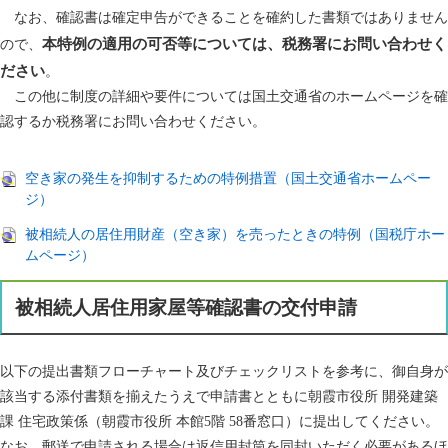
なお、確認書は確定申告ができることを確約した書類ではありません
本特例の適用の可否等については、税務署にお問い合わせく
ので、
ださい
。
この他に制度の詳細や要件については国土交通省のホームページを確
認するか税務署にお問い合わせください。
空き家の発生を抑制するための特例措置（国土交通省ホームペー
ジ）
被相続人の居住用財産（空き家）を売ったときの特例（国税庁ホー
ムページ）
被相続人居住用家屋等確認書の交付申請
以下の提出書類フローチャート及びチェックリストを参考に、御自身が
該当する添付書類を揃えたうえで申請書とともに朝霞市役所 開発建築
課 住宅政策係（朝霞市役所 本館5階 58番窓口）に提出してください。
なお、郵送で申請される場合は返信用封筒を同封いただく必要があるほ