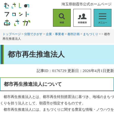
ペ
メ
埼玉県朝霞市公式ホームページ
ー
ニ
ジ
ュ
の
ー
検
利
メ
先
を
索
用
ニ
頭
飛
者
ュ
トップページ
>
分類でさがす
>
企業・事業者
>
都市計画
>
まちづくり
>
>
都市
で
ば
再生推進法人
別
ー
す
し
。
て
本
本
都市再生推進法人
文
文
へ
記事ID：0176729
更新日：2026年4月1日更新
都市再生推進法人について
都市再生推進法人とは、都市再生特別措置法に基づき、地域のまちづ
くりを担う法人として、朝霞市が指定するものです。
都市再生推進法人には、まちづくりに関する豊富な情報・ノウハウを