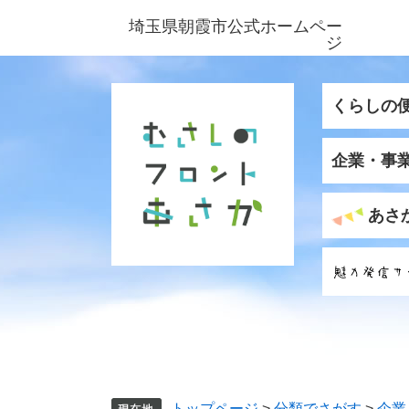
ペ
メ
埼玉県朝霞市公式ホームペー
ー
ニ
ジ
ジ
ュ
の
ー
先
を
くらしの
頭
飛
で
ば
企業・事
す
し
。
て
本
あさ
文
へ
トップページ
>
分類でさがす
>
企業