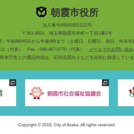
朝霞市役所
法人番号4000020112275
〒351-8501 埼玉県朝霞市本町一丁目1番1号
間：午前8時45分から午後4時まで（土曜日、日曜日、祝日、年末年
3-1111（代表） Fax：048-467-0770（代表）
メールでのお問い合わ
所本庁舎との通話内容は、応対品質向上などを目的に録音してい
Copyright © 2018. City of Asaka. All rights reserved.