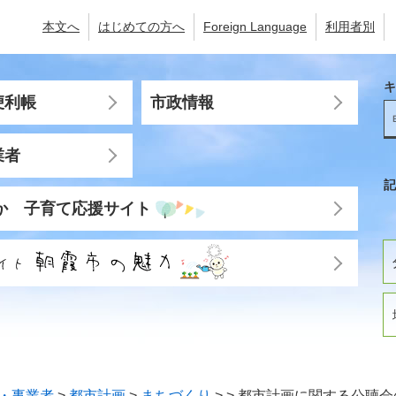
本文へ
はじめての方へ
Foreign Language
利用者別
キ
便利帳
市政情報
業者
記
か 子育て応援サイト
・事業者
>
都市計画
>
まちづくり
>
>
都市計画に関する公聴会