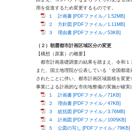
用を促進するため変更するものです。
１ 計画書 [PDFファイル／1.52MB]
２ 方針図 [PDFファイル／1.11MB]
３ 理由書 [PDFファイル／53KB]
（２）朝霞都市計画区域区分の変更
【構想（原案）の概要】
都市計画基礎調査の結果を踏まえ、令和１
また、国土地理院が公表している「全国都道
されたことに伴い、都市計画区域面積を変更
事業による計画的な市街地整備の実施が確実
１ 計画書 [PDFファイル／71KB]
２ 理由書 [PDFファイル／47KB]
３ 総括図 [PDFファイル／3.76MB]
４ 計画図 [PDFファイル／1005KB]
５ 公図の写し [PDFファイル／79KB]