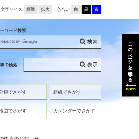
文字サイズ
標準
拡大
色合い
白
黒
青
ーワード検索
このページを一時保存する
事ID検索
分類でさがす
組織でさがす
地図でさがす
カレンダーでさがす
の中止のお知らせ