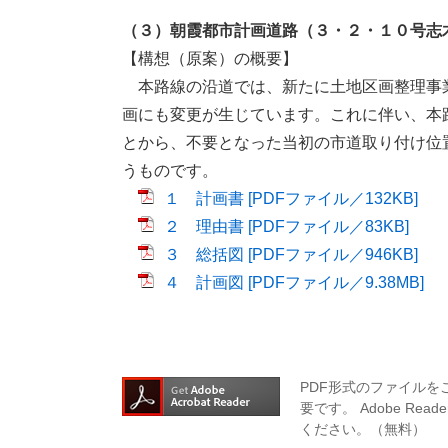
（３）朝霞都市計画道路（３・２・１０号志
【構想（原案）の概要】
本路線の沿道では、新たに土地区画整理事
画にも変更が生じています。これに伴い、本
とから、不要となった当初の市道取り付け位
うものです。
１ 計画書 [PDFファイル／132KB]
２ 理由書 [PDFファイル／83KB]
３ 総括図 [PDFファイル／946KB]
４ 計画図 [PDFファイル／9.38MB]
PDF形式のファイルをご
要です。
Adobe R
ください。（無料）