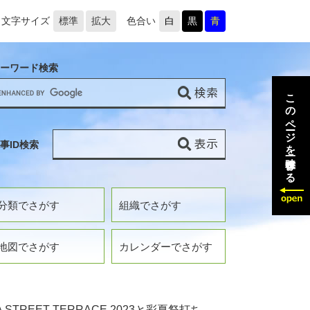
文字サイズ
標準
拡大
色合い
白
黒
青
ーワード検索
このページを一時保存する
事ID検索
分類でさがす
組織でさがす
地図でさがす
カレンダーでさがす
A STREET TERRACE 2023と彩夏祭打ち