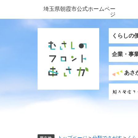
ペ
メ
埼玉県朝霞市公式ホームペー
ー
ニ
ジ
ジ
ュ
の
ー
先
を
くらしの
頭
飛
で
ば
企業・事
す
し
。
て
本
あさ
文
へ
トップページ
>
分類でさがす
>
くら