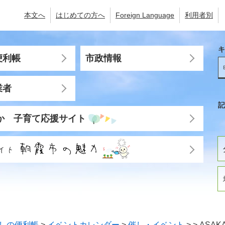
本文へ
はじめての方へ
Foreign Language
利用者別
キ
便利帳
市政情報
業者
記
か 子育て応援サイト
しの便利帳
>
イベントカレンダー
>
催し・イベント
>
>
ASAK