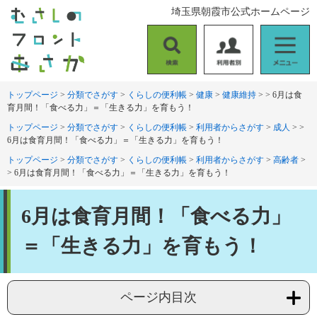
ペ
メ
埼玉県朝霞市公式ホームページ
ー
ニ
ジ
ュ
の
ー
検
利
メ
先
を
索
用
ニ
頭
飛
者
ュ
トップページ
>
分類でさがす
>
くらしの便利帳
>
健康
>
健康維持
>
>
6月は食
で
ば
育月間！「食べる力」＝「生きる力」を育もう！
別
ー
す
し
。
て
トップページ
>
分類でさがす
>
くらしの便利帳
>
利用者からさがす
>
成人
>
>
6月は食育月間！「食べる力」＝「生きる力」を育もう！
本
文
トップページ
>
分類でさがす
>
くらしの便利帳
>
利用者からさがす
>
高齢者
>
へ
>
6月は食育月間！「食べる力」＝「生きる力」を育もう！
本
6月は食育月間！「食べる力」
文
＝「生きる力」を育もう！
ページ内目次