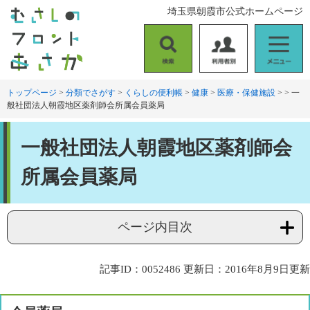
ペ
メ
埼玉県朝霞市公式ホームページ
ー
ニ
ジ
ュ
の
ー
検
利
メ
先
を
索
用
ニ
頭
飛
者
ュ
トップページ
>
分類でさがす
>
くらしの便利帳
>
健康
>
医療・保健施設
>
>
一
で
ば
般社団法人朝霞地区薬剤師会所属会員薬局
別
ー
す
し
。
て
本
本
一般社団法人朝霞地区薬剤師会
文
文
へ
所属会員薬局
ページ内目次
記事ID：0052486
更新日：2016年8月9日更新