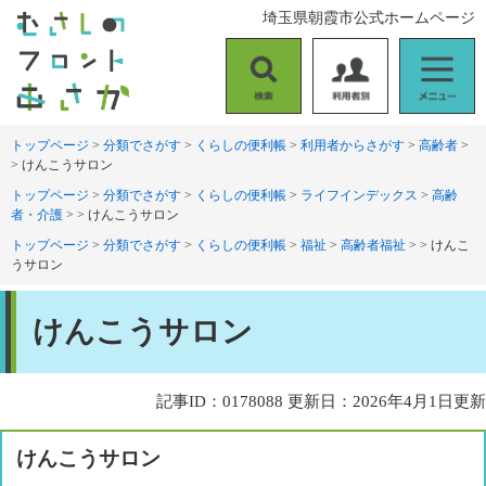
ペ
メ
埼玉県朝霞市公式ホームページ
ー
ニ
ジ
ュ
の
ー
検
利
メ
先
を
索
用
ニ
頭
飛
者
ュ
トップページ
>
分類でさがす
>
くらしの便利帳
>
利用者からさがす
>
高齢者
>
で
ば
>
けんこうサロン
別
ー
す
し
。
て
トップページ
>
分類でさがす
>
くらしの便利帳
>
ライフインデックス
>
高齢
者・介護
>
>
けんこうサロン
本
文
トップページ
>
分類でさがす
>
くらしの便利帳
>
福祉
>
高齢者福祉
>
>
けんこ
へ
うサロン
本
けんこうサロン
文
記事ID：0178088
更新日：2026年4月1日更新
けんこうサロン