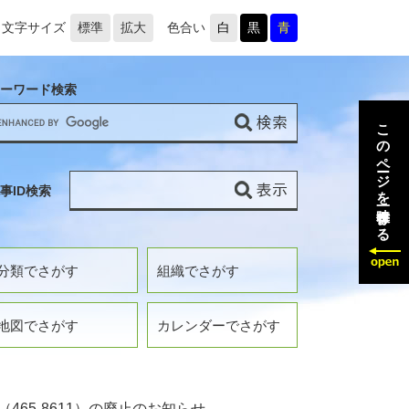
文字サイズ
標準
拡大
色合い
白
黒
青
ーワード検索
このページを一時保存する
事ID検索
分類でさがす
組織でさがす
地図でさがす
カレンダーでさがす
465-8611）の廃止のお知らせ