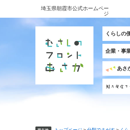
ペ
メ
埼玉県朝霞市公式ホームペー
ー
ニ
ジ
ジ
ュ
の
ー
先
を
くらしの
頭
飛
で
ば
企業・事
す
し
。
て
本
あさ
文
へ
トップページ
>
分類でさがす
>
くら