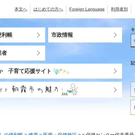
本文へ
はじめての方へ
Foreign Language
利用者別
キ
便利帳
市政情報
業者
記
か 子育て応援サイト
しの便利帳
>
健康
>
医療・保健施設
>
>
保健センター代表番号（