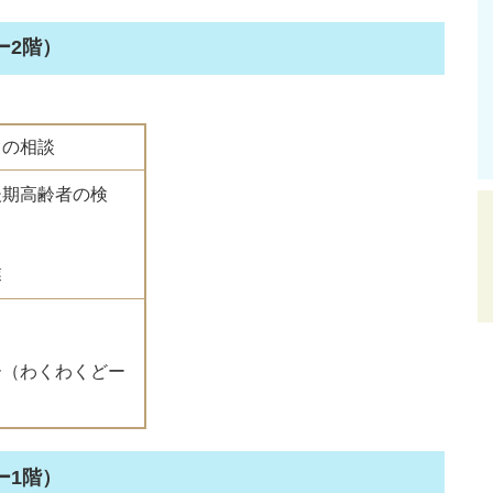
ー2階）
ろの相談
後期高齢者の検
業
、
ー（わくわくどー
ー1階）