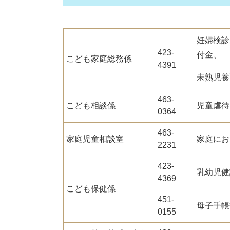
妊婦検診
423-
付金、
こども家庭総務係
4391
未熟児養
463-
こども相談係
児童虐待
0364
463-
家庭児童相談室
家庭にお
2231
423-
乳幼児健
4369
こども保健係
451-
母子手帳
0155