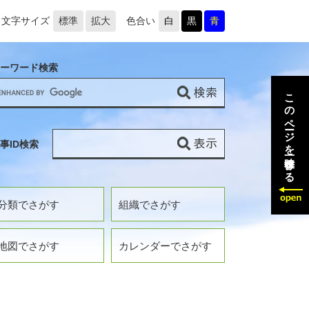
文字サイズ
標準
拡大
色合い
白
黒
青
ーワード検索
このページを一時保存する
事ID検索
分類でさがす
組織でさがす
地図でさがす
カレンダーでさがす