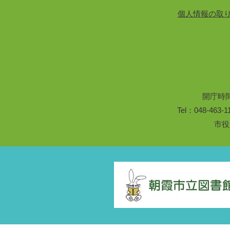
個人情報の取
開庁時
Tel：048-46
市役