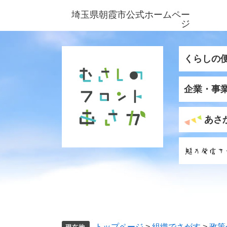
ペ
メ
埼玉県朝霞市公式ホームペー
ー
ニ
ジ
ジ
ュ
の
ー
先
を
くらしの
頭
飛
で
ば
企業・事
す
し
。
て
本
あさ
文
へ
トップページ
>
組織でさがす
>
政策