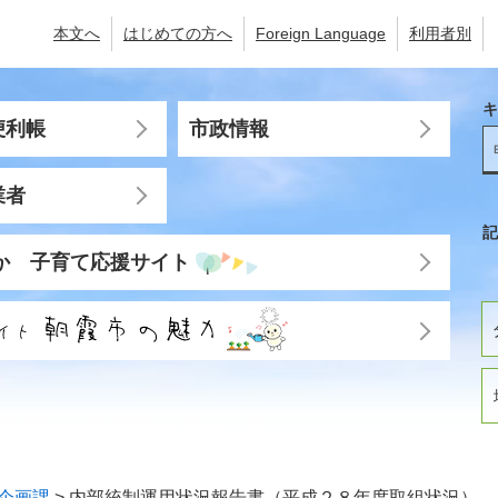
本文へ
はじめての方へ
Foreign Language
利用者別
キ
便利帳
市政情報
業者
記
か 子育て応援サイト
企画課
>
内部統制運用状況報告書（平成２８年度取組状況）