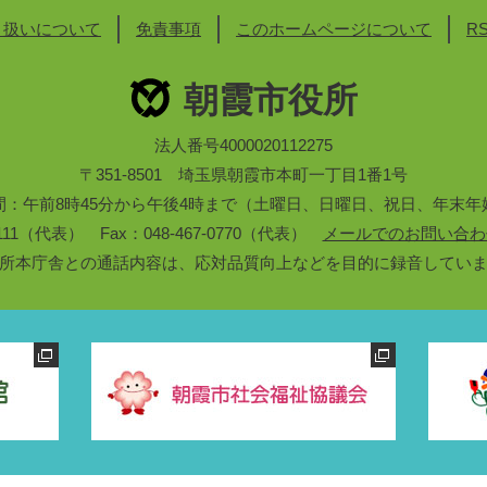
り扱いについて
免責事項
このホームページについて
R
朝霞市役所
法人番号4000020112275
〒351-8501 埼玉県朝霞市本町一丁目1番1号
間：午前8時45分から午後4時まで（土曜日、日曜日、祝日、年末年
3-1111（代表） Fax：048-467-0770（代表）
メールでのお問い合わ
所本庁舎との通話内容は、応対品質向上などを目的に録音してい