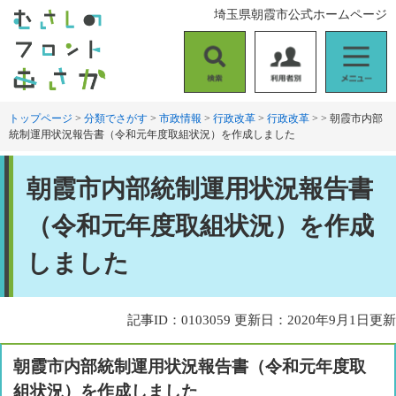
ペ
メ
埼玉県朝霞市公式ホームページ
ー
ニ
ジ
ュ
の
ー
検
利
メ
先
を
索
用
ニ
頭
飛
者
ュ
トップページ
>
分類でさがす
>
市政情報
>
行政改革
>
行政改革
>
>
朝霞市内部
で
ば
統制運用状況報告書（令和元年度取組状況）を作成しました
別
ー
す
し
。
て
本
本
朝霞市内部統制運用状況報告書
文
文
へ
（令和元年度取組状況）を作成
しました
記事ID：0103059
更新日：2020年9月1日更新
朝霞市内部統制運用状況報告書（令和元年度取
組状況）を作成しました