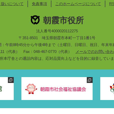
り扱いについて
免責事項
このホームページについて
R
朝霞市役所
法人番号4000020112275
〒351-8501 埼玉県朝霞市本町一丁目1番1号
間：午前8時45分から午後4時まで（土曜日、日曜日、祝日、年末年
3-1111（代表） Fax：048-467-0770（代表）
メールでのお問い合わ
所本庁舎との通話内容は、応対品質向上などを目的に録音してい