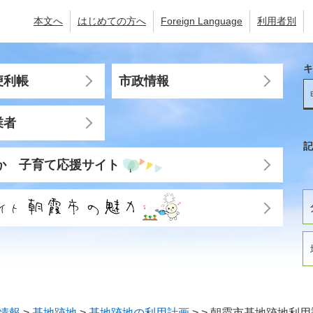
本文へ
はじめての方へ
Foreign Language
利用者別
キ
便利帳
市政情報
業者
記
か 子育て応援サイト
情報
>
基地跡地
>
基地跡地の利用計画
>
>
朝霞市基地跡地利用