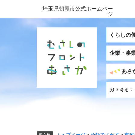
ペ
メ
埼玉県朝霞市公式ホームペー
ー
ニ
ジ
ジ
ュ
の
ー
先
を
くらしの
頭
飛
で
ば
企業・事
す
し
。
て
本
あさ
文
へ
トップページ
>
分類でさがす
>
市政