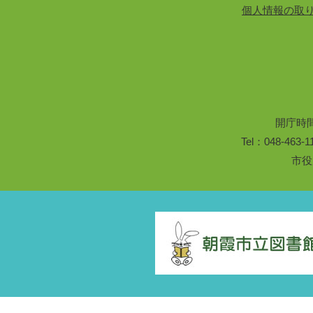
個人情報の取
開庁時
Tel：048-46
市役