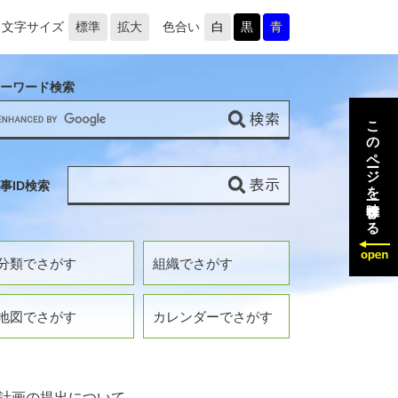
文字サイズ
標準
拡大
色合い
白
黒
青
ーワード検索
このページを一時保存する
事ID検索
分類でさがす
組織でさがす
地図でさがす
カレンダーでさがす
計画の提出について