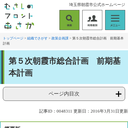
ペ
メ
埼玉県朝霞市公式ホームページ
ー
ニ
ジ
ュ
の
ー
検
利
メ
先
を
索
用
ニ
頭
飛
者
ュ
トップページ
>
組織でさがす
>
政策企画課
>
第５次朝霞市総合計画 前期基本
で
ば
計画
別
ー
す
し
。
て
本
本
第５次朝霞市総合計画 前期基
文
文
へ
本計画
ページ内目次
記事ID：0048311
更新日：2016年3月31日更新