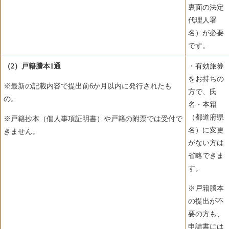
裏面の法定
代理人署
名）が必要
です。
（2）戸籍謄本1通
・有効旅券
をお持ちの
※最新の記載内容で提出前6か月以内に発行されたも
方で、氏
の。
名・本籍
（都道府県
※戸籍抄本（個人事項証明書）や戸籍の附票では受付で
名）に変更
きません。
がない方は
省略できま
す。
※戸籍謄本
の提出が不
要の方も、
申請書には