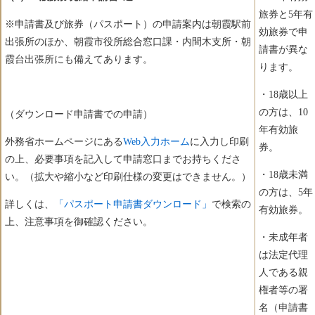
旅券と5年有
※申請書及び旅券（パスポート）の申請案内は朝霞駅前
効旅券で申
出張所のほか、朝霞市役所総合窓口課・内間木支所・朝
請書が異な
霞台出張所にも備えてあります。
ります。
・18歳以上
の方は、10
（ダウンロード申請書での申請）
年有効旅
外務省ホームページにある
Web入力ホーム
に入力し印刷
券。
の上、必要事項を記入して申請窓口までお持ちくださ
・18歳未満
い。（拡大や縮小など印刷仕様の変更はできません。）
の方は、5年
詳しくは、
「パスポート申請書ダウンロード」
で検索の
有効旅券。
上、注意事項を御確認ください。
・未成年者
は法定代理
人である親
権者等の署
名（申請書