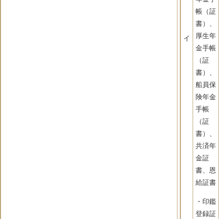
帳（証
書）、
厚生年
イ
金手帳
（証
書）、
船員保
険年金
手帳
（証
書）、
共済年
金証
書、恩
給証書
・印鑑
登録証