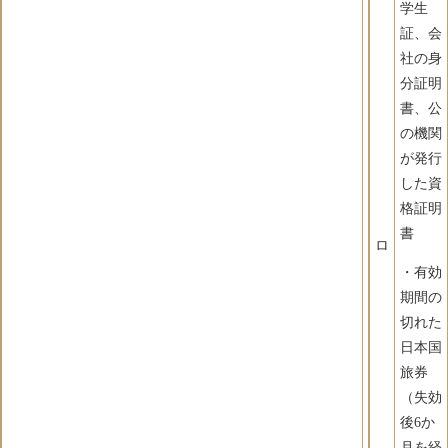
学生
証、会
社の身
分証明
書、公
の機関
が発行
した資
格証明
書
ロ
・有効
期間の
切れた
日本国
旅券
（失効
後6か
月を経