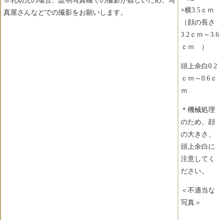
※乳幼児の場合、証明写真機での撮影が難しいため、写
×横3.5ｃｍ
真屋さんなどでの撮影をお願いします。
（顔の長さ
3.2ｃｍ～3.6
ｃｍ ）
頭上余白0.2
ｃｍ～0.6ｃ
ｍ
＊機械処理
のため、顔
の大きさ、
頭上余白に
注意してく
ださい。
＜不適当な
写真＞