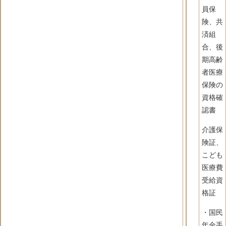
員保
険、共
済組
合、後
期高齢
者医療
保険の
資格確
認書
介護保
険証、
こども
医療費
受給資
格証
・国民
年金手