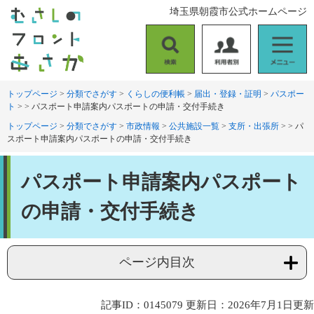
ペ
メ
埼玉県朝霞市公式ホームページ
ー
ニ
ジ
ュ
の
ー
検
利
メ
先
を
索
用
ニ
頭
飛
者
ュ
トップページ
>
分類でさがす
>
くらしの便利帳
>
届出・登録・証明
>
パスポー
で
ば
ト
>
>
パスポート申請案内パスポートの申請・交付手続き
別
ー
す
し
。
て
トップページ
>
分類でさがす
>
市政情報
>
公共施設一覧
>
支所・出張所
>
>
パ
スポート申請案内パスポートの申請・交付手続き
本
文
本
へ
パスポート申請案内パスポート
文
の申請・交付手続き
ページ内目次
記事ID：0145079
更新日：2026年7月1日更新