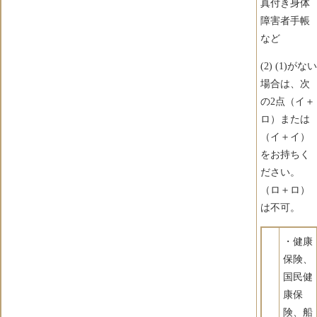
真付き身体
障害者手帳
など
(2) (1)がない
場合は、次
の2点（イ＋
ロ）または
（イ＋イ）
をお持ちく
ださい。
（ロ＋ロ）
は不可。
・健康
保険、
国民健
康保
険、船