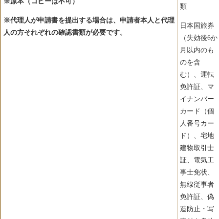
※原本（コピーは不可）
類
※代理人が申請書を提出する場合は、申請者本人と代理
日本国旅券
人の方それぞれの確認書類が必要です。
（失効後6か
月以内のも
のを含
む）、運転
免許証、マ
イナンバー
カード（個
人番号カー
ド）、宅地
建物取引士
証、電気工
事士免状、
無線従事者
免許証、偽
造防止・写