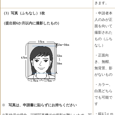
きます。
（3）写真
（ふちなし）
1枚
・申請者本
人のみが正
（提出前6か月以内に撮影したもの）
面を向いて
撮影された
もの（ふち
なし）
・正面向
き、無帽、
無背景、影
がないもの
・カラー、
白黒どちら
でも可能で
す
※
写真は、申請書に貼らずにお持ちください
・縦4.5ｃｍ