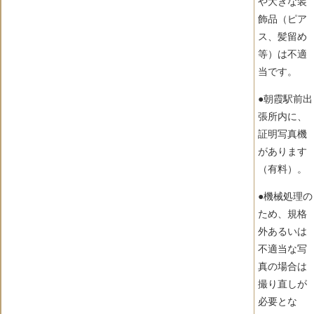
や大きな装
飾品（ピア
ス、髪留め
等）は不適
当です。
●朝霞駅前出
張所内に、
証明写真機
があります
（有料）。
●機械処理の
ため、規格
外あるいは
不適当な写
真の場合は
撮り直しが
必要とな