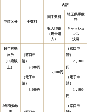
内訳
埼玉県手数
国
手数料​
料​​
申請区分
手数料
収入印紙
キャッシュ
（現金購
レス
入）
決済
10年有効
（窓口申
旅券
（窓口申
請）
（18歳以
請）
2，300
上）
9,300円
円
7,000円
（電子申
（電子申
請）
請）
8,900円
1，900
円
5年有効旅
（窓口申