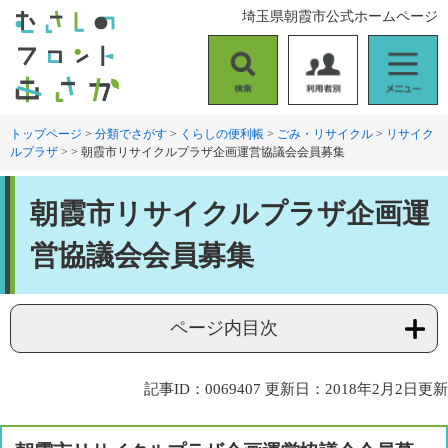
ペ
メ
埼玉県朝霞市公式ホームページ
ー
ニ
ジ
ュ
の
ー
検
利
メ
先
を
索
用
ニ
頭
飛
者
ュ
トップページ
>
分類でさがす
>
くらしの便利帳
>
ごみ・リサイクル
>
リサイク
で
ば
ルプラザ
>
>
朝霞市リサイクルプラザ企画運営協議会会員募集
別
ー
す
し
。
て
本
本
朝霞市リサイクルプラザ企画運
文
文
へ
営協議会会員募集
ページ内目次
記事ID：0069407
更新日：2018年2月2日更新