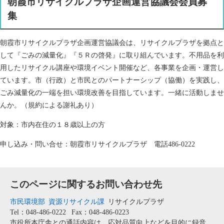
朝霞市リサイクルプラザ企画運営協議会会員募
集
朝霞市リサイクルプラザ企画運営協議会は、リサイクルプラザを拠点と
して『ごみの減量化』『５Ｒの啓発』に取り組んでいます。不用品を利
用したリサイクル講座や環境イベント開催など、各事業を企画・運営し
ています。市（行政）と市民とのパートナーシップ（協働）を実践し、
ごみ減量化の一端を担い環境改善を目指しています。一緒に活動しませ
んか。（規約による謝礼あり）
対象：市内在住の１８歳以上の方
申し込み・問い合せ：朝霞市リサイクルプラザ 電話486-0222
このページに関するお問い合わせ先
市民環境部
資源リサイクル課
リサイクルプラザ
Tel：048-486-0222
Fax：048-486-0223
市役所本庁舎との通話内容は、応対品質向上などを目的に録音