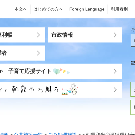
本文へ
はじめての方へ
Foreign Language
利用者別
キ
便利帳
市政情報
業者
記
か 子育て応援サイト
情報
>
公共施設一覧
>
ごみ処理施設
>
>
朝霞和光資源循環組合