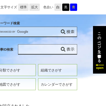
文字サイズ
標準
拡大
色合い
白
黒
青
ーワード検索
このページを一時保存する
事ID検索
分類でさがす
組織でさがす
地図でさがす
カレンダーでさがす
が設立されました