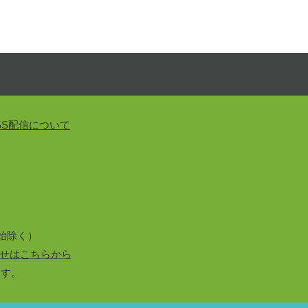
SS配信について
始除く）
せはこちらから
ます。