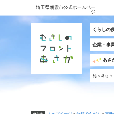
ペ
メ
埼玉県朝霞市公式ホームペー
ー
ニ
ジ
ジ
ュ
の
ー
先
を
くらしの
頭
飛
で
ば
企業・事
す
し
。
て
本
あさ
文
へ
トップページ
>
分類でさがす
>
市政