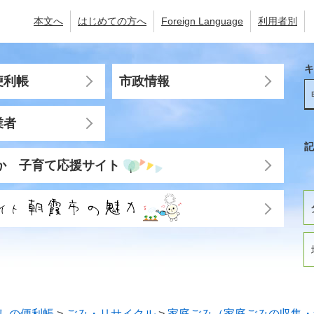
本文へ
はじめての方へ
Foreign Language
利用者別
キ
便利帳
市政情報
業者
記
か 子育て応援サイト
しの便利帳
>
ごみ・リサイクル
>
家庭ごみ（家庭ごみの収集・