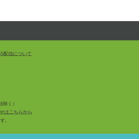
SS配信について
始除く）
せはこちらから
ます。