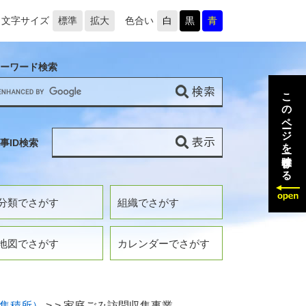
文字サイズ
標準
拡大
色合い
白
黒
青
ーワード検索
このページを一時保存する
事ID検索
分類でさがす
組織でさがす
地図でさがす
カレンダーでさがす
集積所）
>
>
家庭ごみ訪問収集事業