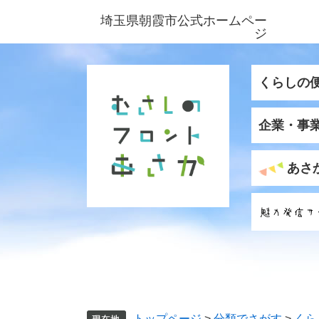
ペ
メ
埼玉県朝霞市公式ホームペー
ー
ニ
ジ
ジ
ュ
の
ー
先
を
くらしの
頭
飛
で
ば
企業・事
す
し
。
て
本
あさ
文
へ
トップページ
>
分類でさがす
>
くら