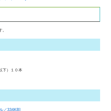
す。
以下）１０本
／334KB]