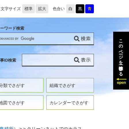
文字サイズ
標準
拡大
色合い
白
黒
青
ーワード検索
このページを一時保存する
事ID検索
分類でさがす
組織でさがす
地図でさがす
カレンダーでさがす
集積所）
>
>
クリーンネットでのカラス