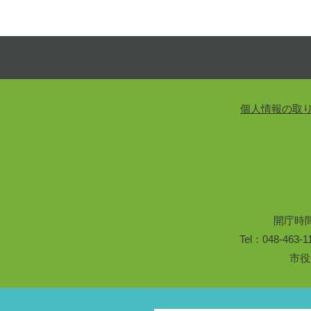
個人情報の取
開庁時
Tel：048-46
市役