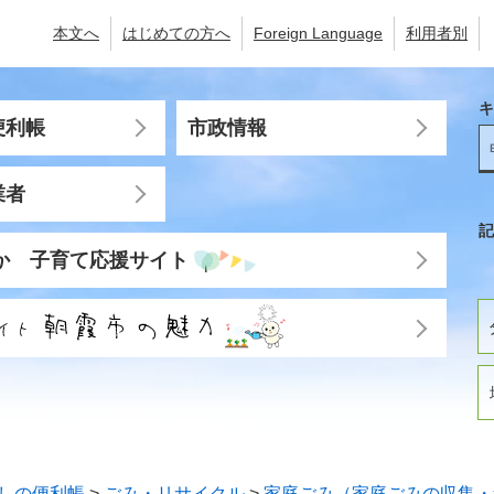
本文へ
はじめての方へ
Foreign Language
利用者別
キ
便利帳
市政情報
業者
記
か 子育て応援サイト
しの便利帳
>
ごみ・リサイクル
>
家庭ごみ（家庭ごみの収集・