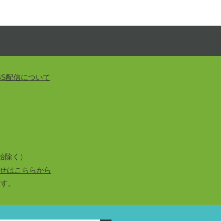
SS配信について
始除く）
せはこちらから
ます。