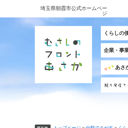
ペ
メ
埼玉県朝霞市公式ホームペー
ー
ニ
ジ
ジ
ュ
の
ー
先
を
くらしの
頭
飛
で
ば
企業・事
す
し
。
て
本
あさ
文
へ
トップページ
>
分類でさがす
>
くら