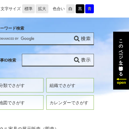
文字サイズ
標準
拡大
色合い
白
黒
青
ーワード検索
このページを一時保存する
事ID検索
分類でさがす
組織でさがす
地図でさがす
カレンダーでさがす
クル家具の展示販売（即売）