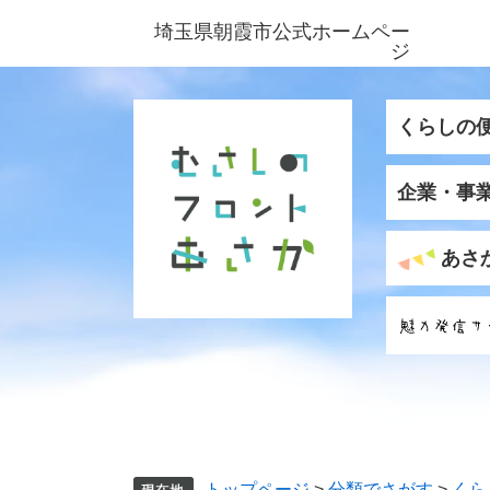
ペ
メ
埼玉県朝霞市公式ホームペー
ー
ニ
ジ
ジ
ュ
の
ー
先
を
くらしの
頭
飛
で
ば
企業・事
す
し
。
て
本
あさ
文
へ
トップページ
>
分類でさがす
>
くら