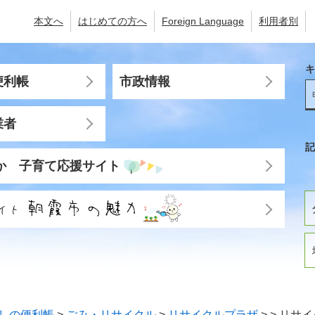
本文へ
はじめての方へ
Foreign Language
利用者別
キ
便利帳
市政情報
業者
記
か 子育て応援サイト
しの便利帳
>
ごみ・リサイクル
>
リサイクルプラザ
>
>
リサイ