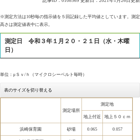
記事ID：0108569
更新日：2021年1月26日更新
※測定方法は10秒毎の指示値を５回記録した平均値としています。測定
高さは測定値表中に表示。
測定日 令和３年１月２０・２１日（水・木曜
日）
単位：μＳｖ/ｈ（マイクロシーベルト毎時）
表のサイズを切り替える
測定地
測定場所
地上付近
地上５０ｃｍ
浜崎保育園
砂場
0.065
0.057