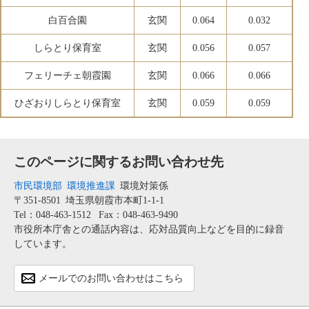
白百合園
玄関
0.064
0.032
しらとり保育室
玄関
0.056
0.057
フェリーチェ朝霞園
玄関
0.066
0.066
ひざおりしらとり保育室
玄関
0.059
0.059
このページに関するお問い合わせ先
市民環境部
環境推進課
環境対策係
〒351-8501
埼玉県朝霞市本町1-1-1
Tel：048-463-1512
Fax：048-463-9490
市役所本庁舎との通話内容は、応対品質向上などを目的に録音
しています。
メールでのお問い合わせはこちら