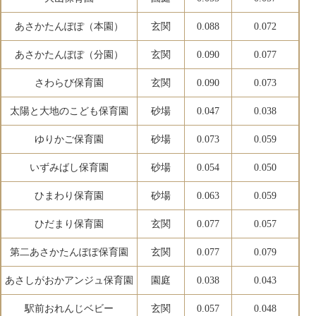
あさかたんぽぽ（本園）
玄関
0.088
0.072
あさかたんぽぽ（分園）
玄関
0.090
0.077
さわらび保育園
玄関
0.090
0.073
太陽と大地のこども保育園
砂場
0.047
0.038
ゆりかご保育園
砂場
0.073
0.059
いずみばし保育園
砂場
0.054
0.050
ひまわり保育園
砂場
0.063
0.059
ひだまり保育園
玄関
0.077
0.057
第二あさかたんぽぽ保育園
玄関
0.077
0.079
あさしがおかアンジュ保育園
園庭
0.038
0.043
駅前おれんじベビー
玄関
0.057
0.048