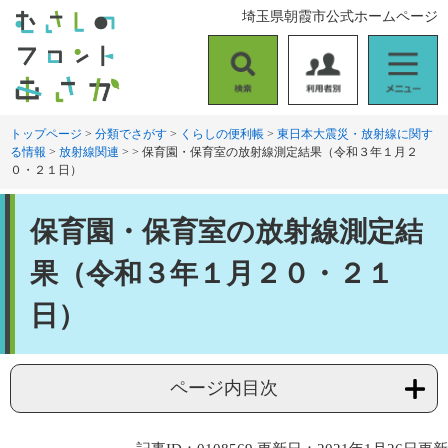
ペ
メ
埼玉県朝霞市公式ホームページ
ー
ニ
ジ
ュ
の
ー
検
利
メ
先
を
索
用
ニ
頭
飛
者
ュ
トップページ
>
分類でさがす
>
くらしの便利帳
>
東日本大震災・放射線に関す
で
ば
る情報
>
放射線関連
>
>
保育園・保育室の放射線測定結果（令和３年１月２
別
ー
す
し
０・２１日）
。
て
本
本
文
保育園・保育室の放射線測定結
文
へ
果（令和３年１月２０・２１
日）
ページ内目次