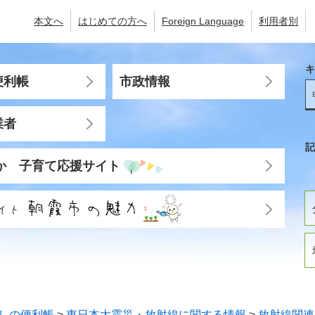
本文へ
はじめての方へ
Foreign Language
利用者別
キ
便利帳
市政情報
業者
記
か 子育て応援サイト
しの便利帳
>
東日本大震災・放射線に関する情報
>
放射線関連