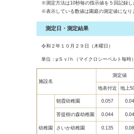
※測定方法は10秒毎の指示値を５回記録し
※表示している数値は園庭の測定値になり
測定日・測定結果
令和２年１０月２９日（木曜日）
単位：μＳｖ/ｈ（マイクロシーベルト毎時
測定値
施設名
地表付近
地上5
朝霞幼稚園
0.057
0.0
菩提樹の森幼稚園
0.044
0.0
幼稚園
さいか幼稚園
0.135
0.0