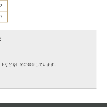
43
37
先
向上などを目的に録音しています。