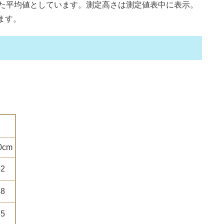
た平均値としています。測定高さは測定値表中に表示。
ます。
）
0cm
42
48
85