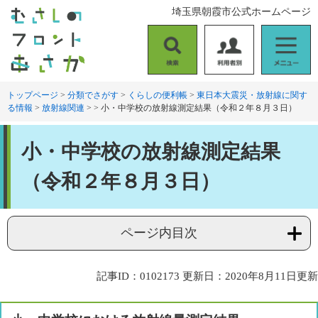
ペ
メ
埼玉県朝霞市公式ホームページ
ー
ニ
ジ
ュ
の
ー
検
利
メ
先
を
索
用
ニ
頭
飛
者
ュ
トップページ
>
分類でさがす
>
くらしの便利帳
>
東日本大震災・放射線に関す
で
ば
る情報
>
放射線関連
>
>
小・中学校の放射線測定結果（令和２年８月３日）
別
ー
す
し
。
て
本
本
小・中学校の放射線測定結果
文
文
へ
（令和２年８月３日）
ページ内目次
記事ID：0102173
更新日：2020年8月11日更新