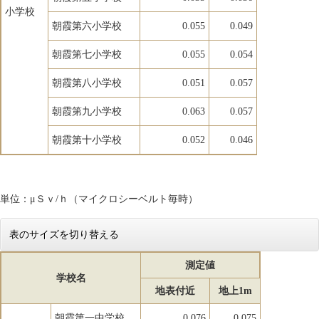
小学校
朝霞第六小学校
0.055
0.049
朝霞第七小学校
0.055
0.054
朝霞第八小学校
0.051
0.057
朝霞第九小学校
0.063
0.057
朝霞第十小学校
0.052
0.046
単位：μＳｖ/ｈ（マイクロシーベルト毎時）
表のサイズを切り替える
測定値
学校名
地表付近
地上1m
朝霞第一中学校
0.076
0.075