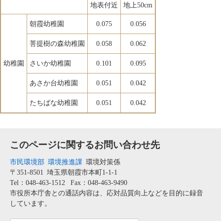
地表付近
地上50cm
朝霞幼稚園
0.075
0.056
菩提樹の森幼稚園
0.058
0.062
幼稚園
さいか幼稚園
0.101
0.095
あさか台幼稚園
0.051
0.042
たちばな幼稚園
0.051
0.042
このページに関するお問い合わせ先
市民環境部
環境推進課
環境対策係
〒351-8501
埼玉県朝霞市本町1-1-1
Tel：048-463-1512
Fax：048-463-9490
市役所本庁舎との通話内容は、応対品質向上などを目的に録音
しています。