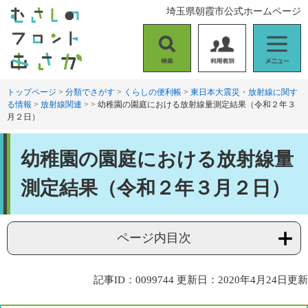
ペ
メ
埼玉県朝霞市公式ホームページ
ー
ニ
ジ
ュ
の
ー
検
利
メ
先
を
索
用
ニ
頭
飛
者
ュ
トップページ
>
分類でさがす
>
くらしの便利帳
>
東日本大震災・放射線に関す
で
ば
る情報
>
放射線関連
>
>
幼稚園の園庭における放射線量測定結果（令和２年３
別
ー
す
し
月２日）
。
て
本
本
文
幼稚園の園庭における放射線量
文
へ
測定結果（令和２年３月２日）
ページ内目次
記事ID：0099744
更新日：2020年4月24日更新