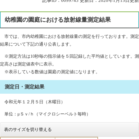
記事ID：0099743
更新日：2020年1月15日更新
幼稚園の園庭における放射線量測定結果
市では、市内幼稚園における放射線量の測定を行っております。測定
結果について下記の通り公表します。
※測定方法は10秒毎の指示値を５回記録した平均値としています。測
定高さは測定値表中に表示。
※表示している数値は園庭の測定値になります。
測定日・測定結果
令和元年１２月５日（木曜日）
単位：μＳｖ/ｈ（マイクロシーベルト毎時）
表のサイズを切り替える