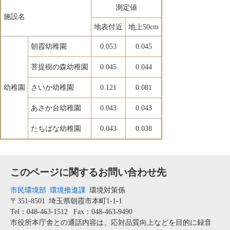
測定値
施設名
地表付近
地上50cm
朝霞幼稚園
0.053
0.045
菩提樹の森幼稚園
0.045
0.044
幼稚園
さいか幼稚園
0.121
0.081
あさか台幼稚園
0.043
0.043
たちばな幼稚園
0.043
0.038
このページに関するお問い合わせ先
市民環境部
環境推進課
環境対策係
〒351-8501
埼玉県朝霞市本町1-1-1
Tel：048-463-1512
Fax：048-463-9490
市役所本庁舎との通話内容は、応対品質向上などを目的に録音