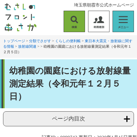
ペ
メ
埼玉県朝霞市公式ホームページ
ー
ニ
ジ
ュ
の
ー
検
利
メ
先
を
索
用
ニ
頭
飛
者
ュ
トップページ
>
分類でさがす
>
くらしの便利帳
>
東日本大震災・放射線に関す
で
ば
る情報
>
放射線関連
>
>
幼稚園の園庭における放射線量測定結果（令和元年１
別
ー
す
し
２月５日）
。
て
本
本
文
幼稚園の園庭における放射線量
文
へ
測定結果（令和元年１２月５
日）
ページ内目次