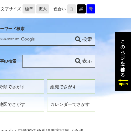
文字サイズ
標準
拡大
色合い
白
黒
青
ーワード検索
このページを一時保存する
事ID検索
分類でさがす
組織でさがす
地図でさがす
カレンダーでさがす
>
>
小・中学校の放射線測定結果（令和