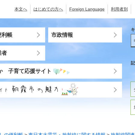
本文へ
はじめての方へ
Foreign Language
利用者別
キ
便利帳
市政情報
業者
記
か 子育て応援サイト
しの便利帳
>
東日本大震災・放射線に関する情報
>
放射線関連