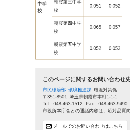
朝霞第三中学
中学
0.051
0.052
校
校
朝霞第四中学
0.065
0.057
校
朝霞第五中学
0.052
0.052
校
このページに関するお問い合わせ
市民環境部
環境推進課
環境対策係
〒351-8501
埼玉県朝霞市本町1-1-1
Tel：048-463-1512
Fax：048-463-9490
市役所本庁舎との通話内容は、応対品質
メールでのお問い合わせはこちら