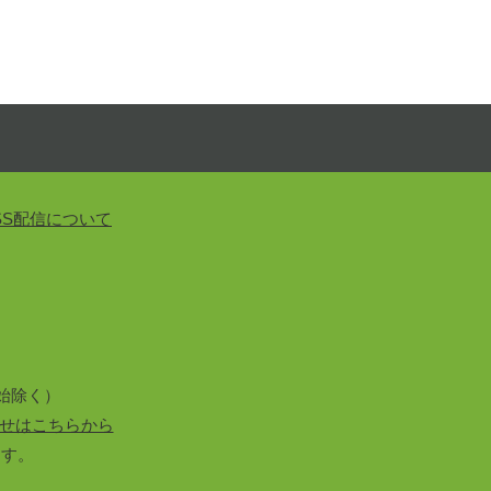
SS配信について
始除く）
せはこちらから
ます。