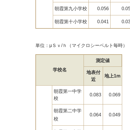
朝霞第九小学校
0.056
0.0
朝霞第十小学校
0.041
0.0
単位：μＳｖ/ｈ（マイクロシーベルト毎時）
測定値
学校名
地表付
地上1m
近
朝霞第一中学
0.083
0.069
校
朝霞第二中学
0.064
0.049
校