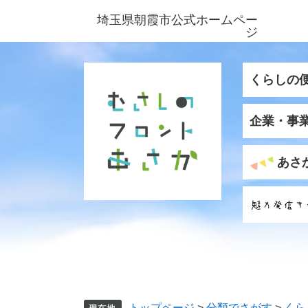
ペ
メ
埼玉県朝霞市公式ホームペー
ー
ニ
ジ
ジ
ュ
の
ー
先
を
くらしの
頭
飛
で
ば
企業・事
す
し
。
て
本
あさ
文
へ
トップページ
>
分類でさがす
>
くら