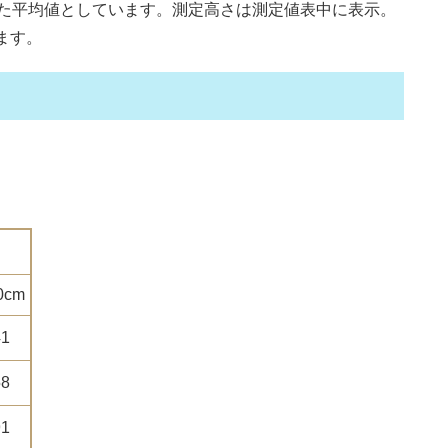
た平均値としています。測定高さは測定値表中に表示。
ます。
）
0cm
41
58
91