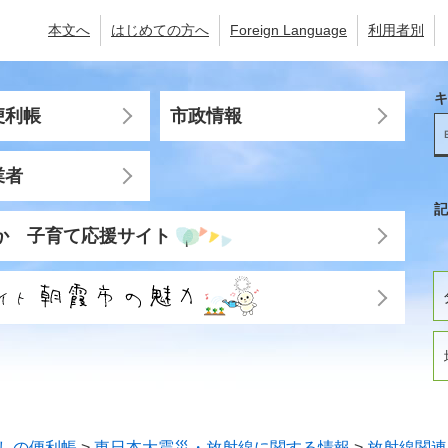
本文へ
はじめての方へ
Foreign Language
利用者別
キ
便利帳
市政情報
業者
記
か 子育て応援サイト
しの便利帳
>
東日本大震災・放射線に関する情報
>
放射線関連