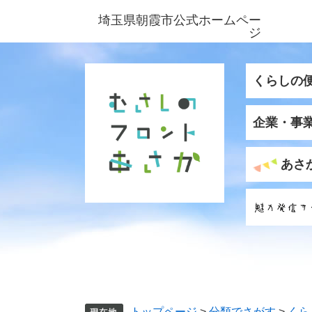
ペ
メ
埼玉県朝霞市公式ホームペー
ー
ニ
ジ
ジ
ュ
の
ー
先
を
くらしの
頭
飛
で
ば
企業・事
す
し
。
て
本
あさ
文
へ
トップページ
>
分類でさがす
>
くら