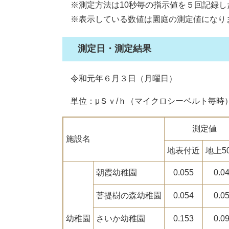
※測定方法は10秒毎の指示値を５回記録し
※表示している数値は園庭の測定値になり
測定日・測定結果
令和元年６月３日（月曜日）
単位：μＳｖ/ｈ（マイクロシーベルト毎時
測定値
施設名
地表付近
地上5
朝霞幼稚園
0.055
0.0
菩提樹の森幼稚園
0.054
0.0
幼稚園
さいか幼稚園
0.153
0.0