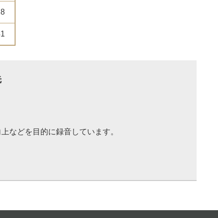
28
41
先
向上などを目的に録音しています。