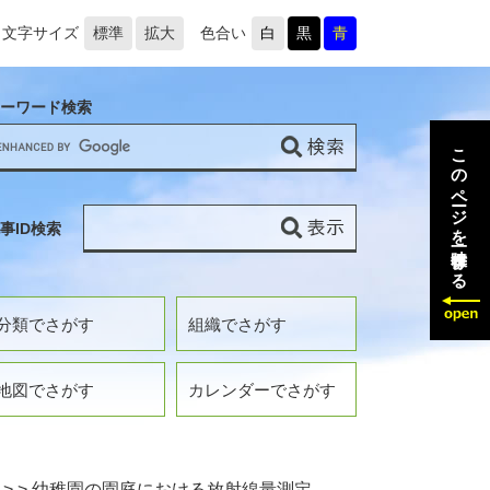
文字サイズ
標準
拡大
色合い
白
黒
青
ーワード検索
このページを一時保存する
事ID検索
分類でさがす
組織でさがす
地図でさがす
カレンダーでさがす
>
>
幼稚園の園庭における放射線量測定