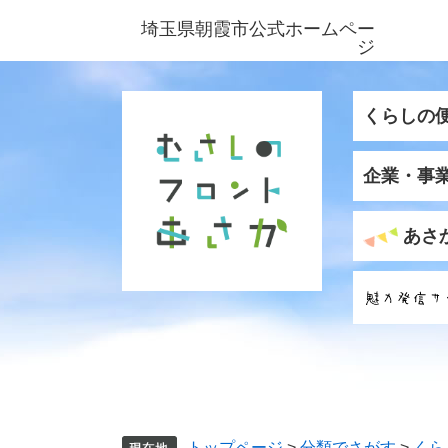
ペ
メ
埼玉県朝霞市公式ホームペー
ー
ニ
ジ
ジ
ュ
の
ー
先
を
くらしの
頭
飛
で
ば
企業・事
す
し
。
て
本
あさ
文
へ
トップページ
>
分類でさがす
>
くら