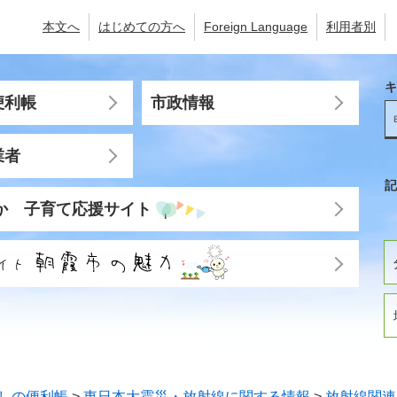
本文へ
はじめての方へ
Foreign Language
利用者別
キ
便利帳
市政情報
業者
記
か 子育て応援サイト
しの便利帳
>
東日本大震災・放射線に関する情報
>
放射線関連