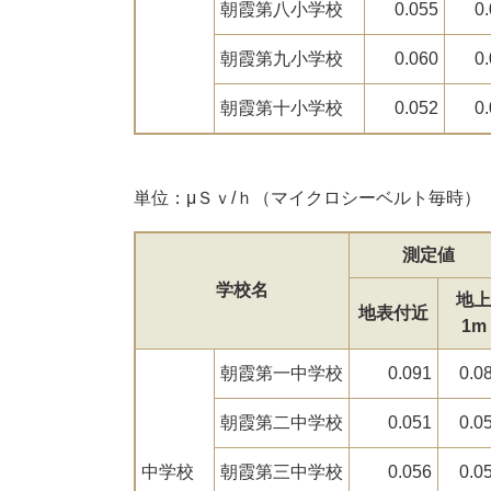
朝霞第八小学校
0.055
0
朝霞第九小学校
0.060
0
朝霞第十小学校
0.052
0
単位：μＳｖ/ｈ（マイクロシーベルト毎時）
測定値
学校名
地上
地表付近
1m
朝霞第一中学校
0.091
0.0
朝霞第二中学校
0.051
0.0
中学校
朝霞第三中学校
0.056
0.0