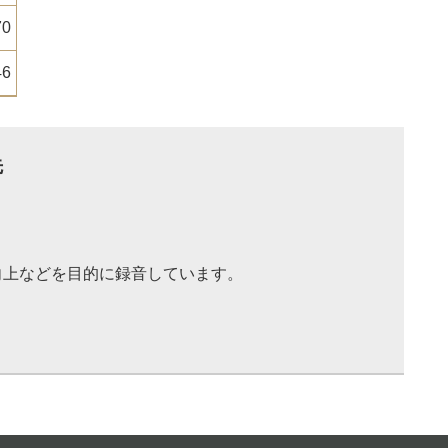
70
46
先
向上などを目的に録音しています。