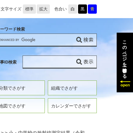
文字サイズ
標準
拡大
色合い
白
黒
青
ーワード検索
このページを一時保存する
事ID検索
分類でさがす
組織でさがす
地図でさがす
カレンダーでさがす
>
>
小・中学校の放射線測定結果（令和