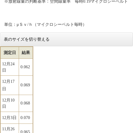
※放射線量の判断基準：空間線量率 毎時0.19マイクロシーベルト
単位：μＳｖ/ｈ（マイクロシーベルト毎時）
表のサイズを切り替える
測定日
結果
12月24
0.062
日
12月17
0.069
日
12月10
0.068
日
12月3日
0.070
11月26
0.065