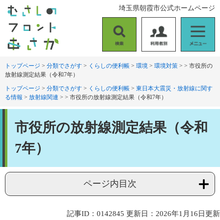
ペ
メ
埼玉県朝霞市公式ホームページ
ー
ニ
ジ
ュ
の
ー
検
利
メ
先
を
索
用
ニ
頭
飛
者
ュ
トップページ
>
分類でさがす
>
くらしの便利帳
>
環境
>
環境対策
>
>
市役所の
で
ば
放射線測定結果（令和7年）
別
ー
す
し
。
て
トップページ
>
分類でさがす
>
くらしの便利帳
>
東日本大震災・放射線に関す
る情報
>
放射線関連
>
>
市役所の放射線測定結果（令和7年）
本
文
本
へ
市役所の放射線測定結果（令和
文
7年）
ページ内目次
記事ID：0142845
更新日：2026年1月16日更新