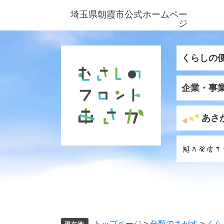
ペ
メ
埼玉県朝霞市公式ホームペー
ー
ニ
ジ
ジ
ュ
の
ー
先
を
くらしの
頭
飛
で
ば
企業・事
す
し
。
て
本
あさ
文
へ
トップページ
>
分類でさがす
>
くら