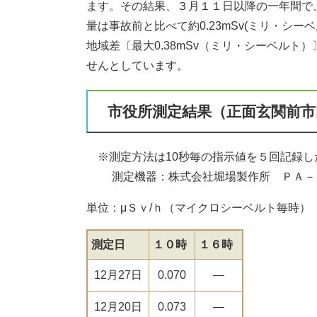
ます。その結果、３月１１日以降の一年間で
量は事故前と比べて約0.23mSv(ミリ・シ
地域差〔最大0.38mSv（ミリ・シーベル
せんとしています。
市役所測定結果（正面玄関前市
※測定方法は10秒毎の指示値を５回記録し
測定機器：株式会社堀場製作所 ＰＡ－１
単位：μＳｖ/ｈ（マイクロシーベル
測定日
１０時
１６時
12月27日
0.070
―
12月20日
0.073
―