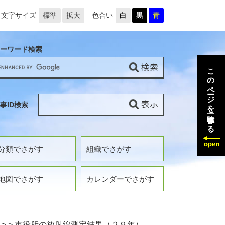
文字サイズ
標準
拡大
色合い
白
黒
青
ーワード検索
このページを一時保存する
事ID検索
分類でさがす
組織でさがす
地図でさがす
カレンダーでさがす
>
>
市役所の放射線測定結果（２９年）