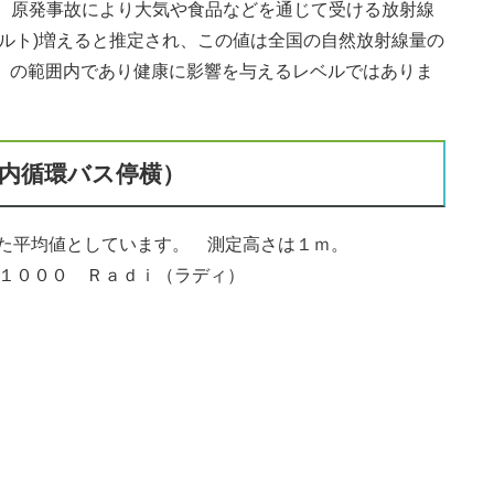
、原発事故により大気や食品などを通じて受ける放射線
ーベルト)増えると推定され、この値は全国の自然放射線量の
ト）〕の範囲内であり健康に影響を与えるレベルではありま
内循環バス停横）
た平均値としています。 測定高さは１ｍ。
０００ Ｒａｄｉ（ラディ）
ト毎時）