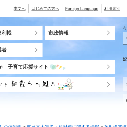
本文へ
はじめての方へ
Foreign Language
利用者別
キ
便利帳
市政情報
業者
記
か 子育て応援サイト
しの便利帳
>
東日本大震災・放射線に関する情報
>
放射線関連