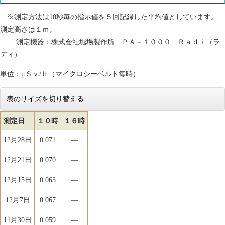
※測定方法は10秒毎の指示値を５回記録した平均値としています。
測定高さは１ｍ。
測定機器：株式会社堀場製作所 ＰＡ－１０００ Ｒａｄｉ（ラ
ディ）
単位：μＳｖ/ｈ（マイクロシーベルト毎時）
表のサイズを切り替える
測定日
１０時
１６時
12月28日
0.071
―
12月21日
0.070
―
12月15日
0.063
―
12月7日
0.067
―
11月30日
0.059
―