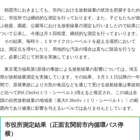
朝霞市におきましても、市内における放射線量の状況を把握するため
に、市役所では継続的な測定を行っております。また、子どもたちが遊
ぶ校庭、園庭、公園等における放射線量の測定も行いましたので結果に
ついて公表し、今後は月１回程度、継続的な測定を行ってまいります。
その結果、毎時０．１９マイクロシーベルトを超える場所において
は、測定点を増やしたり、局地的な汚染の場合は直ちに除染を行うな
ど、必要に応じて対策を実施してまいります。
東京電力福島第1原発の事故による放射線量の影響については、埼玉
県が放射線量測定を実施しています。その結果、３月１１日以降の一年
間で、原発事故により大気や食品などを通じて受ける放射線量は事故前
と比べて約0.23mSv(ミリ・シーベルト)増えると推定され、この値は全
国の自然放射線量の地域差〔最大0.38mSv（ミリ・シーベルト）〕の範
囲内であり健康に影響を与えるレベルではありませんとしています。
市役所測定結果（正面玄関前市内循環バス停
横）