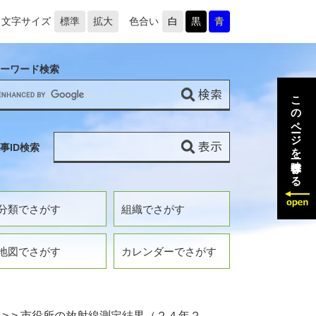
文字サイズ
標準
拡大
色合い
白
黒
青
ーワード検索
このページを一時保存する
事ID検索
分類でさがす
組織でさがす
地図でさがす
カレンダーでさがす
>
>
市役所の放射線測定結果（２４年２