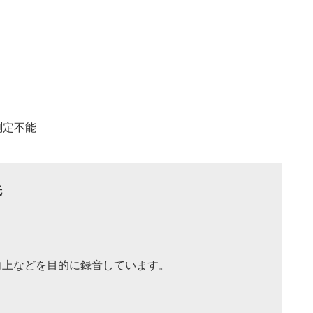
測定不能
先
向上などを目的に録音しています。