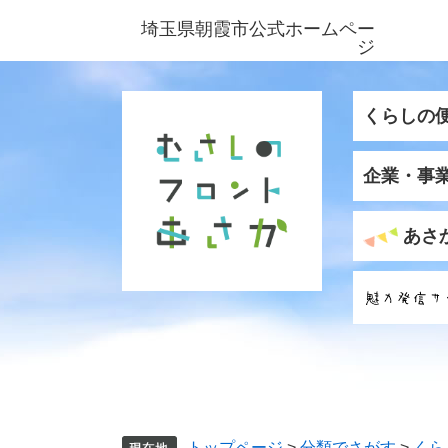
ペ
メ
埼玉県朝霞市公式ホームペー
ー
ニ
ジ
ジ
ュ
の
ー
先
を
くらしの
頭
飛
で
ば
企業・事
す
し
。
て
本
あさ
文
へ
トップページ
>
分類でさがす
>
くら