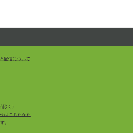
SS配信について
始除く）
せはこちらから
ます。