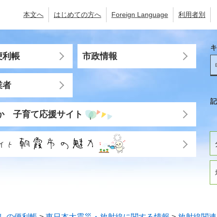
本文へ
はじめての方へ
Foreign Language
利用者別
キ
便利帳
市政情報
業者
記
か 子育て応援サイト
しの便利帳
>
東日本大震災・放射線に関する情報
>
放射線関連